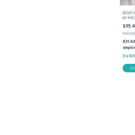
BODY 
BY PR
$35.
$47.29
$31.9
depós
3
x
$1
C