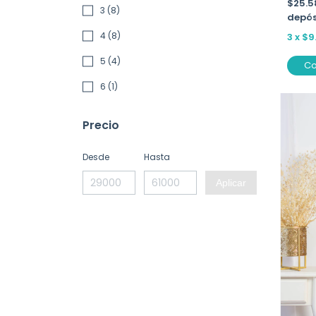
$25.5
3 (8)
depós
4 (8)
3
x
$9
5 (4)
C
6 (1)
Precio
Desde
Hasta
Aplicar