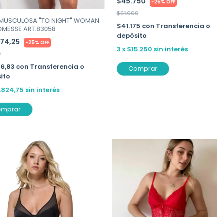
$45.750
-
25
%
OFF
$61.000
MUSCULOSA "TO NIGHT" WOMAN
$41.175
con
Transferencia o
OMESSE ART.83058
depósito
474,25
-
25
%
OFF
3
x
$15.250
sin interés
9
26,83
con
Transferencia o
Comprar
ito
1.824,75
sin interés
omprar