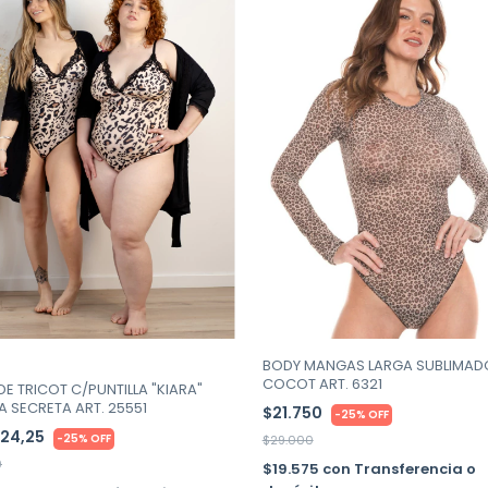
BODY MANGAS LARGA SUBLIMAD
COCOT ART. 6321
DE TRICOT C/PUNTILLA "KIARA"
A SECRETA ART. 25551
$21.750
-
25
%
OFF
424,25
-
25
%
OFF
$29.000
9
$19.575
con
Transferencia o