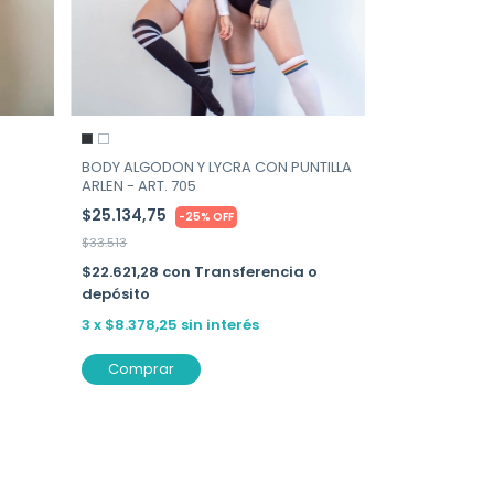
BODY ALGODON Y LYCRA CON PUNTILLA
ARLEN - ART. 705
$25.134,75
-
25
%
OFF
$33.513
$22.621,28
con
Transferencia o
depósito
3
x
$8.378,25
sin interés
Comprar