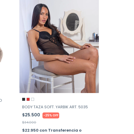
O
BODY TAZA SOFT. YARBIK ART. 5035
$25.500
-
25
%
OFF
$34.000
$22.950
con
Transferencia o