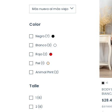
Color
Negro (7)
Blanco (3)
Rojo (2)
Piel (1)
Animal Print (2)
+1
Talle
BODY 
BIANC
1 (6)
$28.
2 (8)
$37.89