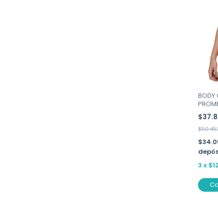
BODY 
PROME
$37.
$50.45
$34.0
depós
3
x
$1
C