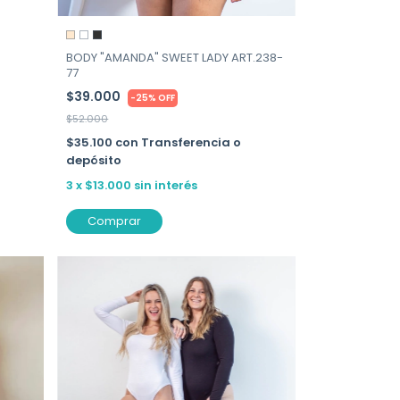
BODY "AMANDA" SWEET LADY ART.238-
77
$39.000
-
25
%
OFF
$52.000
$35.100
con
Transferencia o
depósito
3
x
$13.000
sin interés
Comprar