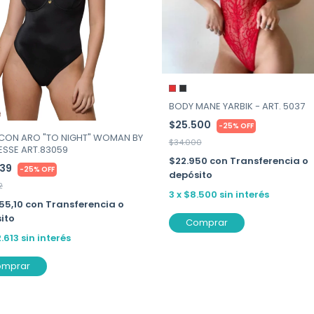
BODY MANE YARBIK - ART. 5037
$25.500
-
25
%
OFF
CON ARO "TO NIGHT" WOMAN BY
$34.000
SSE ART.83059
$22.950
con
Transferencia o
839
-
25
%
OFF
depósito
2
3
x
$8.500
sin interés
55,10
con
Transferencia o
ito
Comprar
2.613
sin interés
omprar