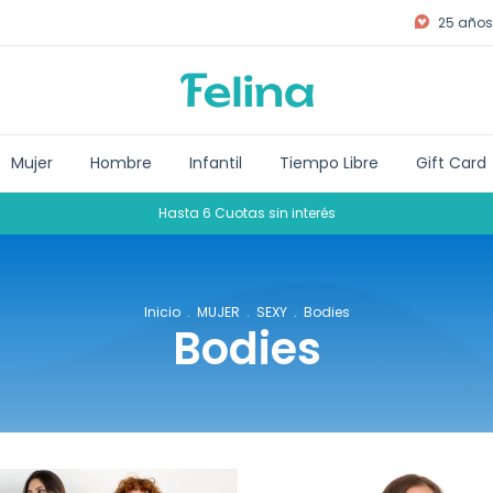
25 años 
Mujer
Hombre
Infantil
Tiempo Libre
Gift Card
Hasta 6 Cuotas sin interés
Inicio
.
MUJER
.
SEXY
.
Bodies
Bodies