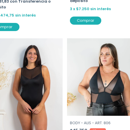
depósito
81,83
con
Transferencia o
ito
3
x
$7.250
sin interés
.474,75
sin interés
Comprar
omprar
BODY - ALIS - ART. 806