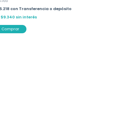
6.700
5.218
con
Transferencia o depósito
x
$9.340
sin interés
Comprar