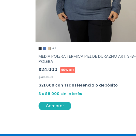
+7
MEDIA POLERA TERMICA PIEL DE DURAZNO ART. SFB-
POLERA
$24.000
40% OFF
$40.000
$21.600
con
Transferencia o depósito
3
x
$8.000
sin interés
Comprar