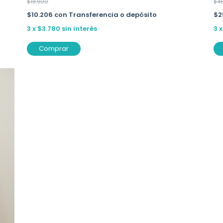
$4
$18.900
$2
$10.206
con
Transferencia o depósito
3
3
x
$3.780
sin interés
Comprar