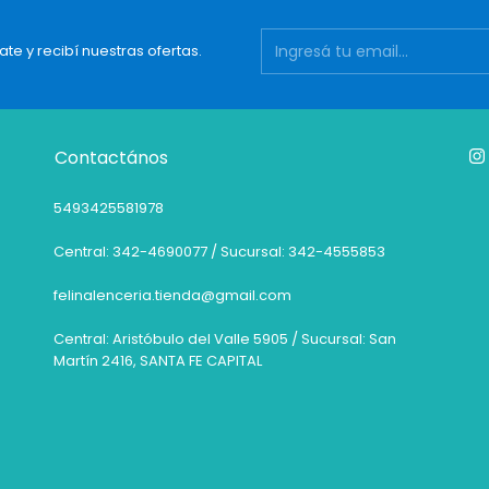
ate y recibí nuestras ofertas.
Contactános
5493425581978
Central: 342-4690077 / Sucursal: 342-4555853
felinalenceria.tienda@gmail.com
Central: Aristóbulo del Valle 5905 / Sucursal: San
Martín 2416, SANTA FE CAPITAL