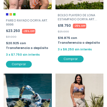
BOLSO PLAYERO DE LONA
ESTAMPADO DORYA ART.
PAREO RAYADO DORYA ART.
6680
9996
$18.750
-
25
%
OFF
$23.250
-
25
%
OFF
$25.000
$31.000
$16.875
con
Transferencia o depósito
$20.925
con
Transferencia o depósito
3
x
$6.250
sin interés
3
x
$7.750
sin interés
Comprar
Comprar