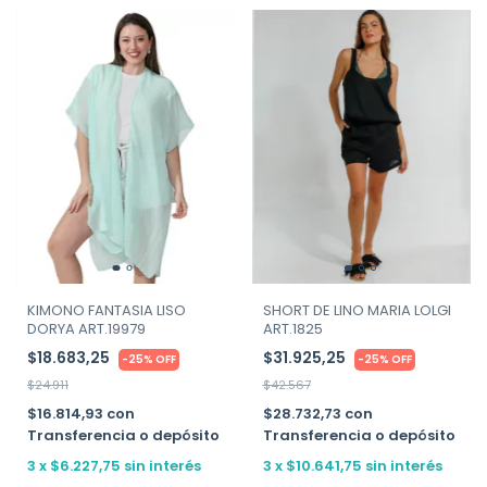
KIMONO FANTASIA LISO
SHORT DE LINO MARIA LOLGI
DORYA ART.19979
ART.1825
$18.683,25
$31.925,25
-
25
%
OFF
-
25
%
OFF
$24.911
$42.567
$16.814,93
con
$28.732,73
con
Transferencia o depósito
Transferencia o depósito
3
x
$6.227,75
sin interés
3
x
$10.641,75
sin interés