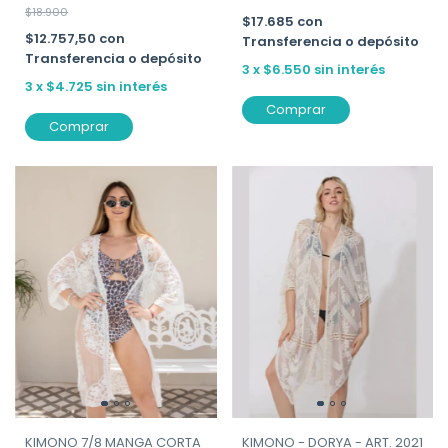
$18.900
$17.685
con
$12.757,50
con
Transferencia o depósito
Transferencia o depósito
3
x
$6.550
sin interés
3
x
$4.725
sin interés
Comprar
Comprar
KIMONO - DORYA - ART. 2021
KIMONO 7/8 MANGA CORTA