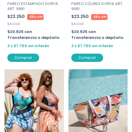
PAREO ESTAMPADO DORYA
PAREO C/LUREX DORYA ART.
ART. 9981
9981
$23.250
$23.250
-
25
%
OFF
-
25
%
OFF
$31.000
$31.000
$20.925
con
$20.925
con
Transferencia o depósito
Transferencia o depósito
3
x
$7.750
sin interés
3
x
$7.750
sin interés
Comprar
Comprar