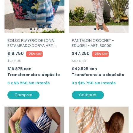
PANTALON CROCHET -
BOLSO PLAYERO DE LONA
EDUGELI - ART. 30000
ESTAMPADO DORYA ART.
6680
$47.250
$18.750
-
25
%
OFF
-
25
%
OFF
$63.000
$25.000
$42.525
con
$16.875
con
Transferencia o depósito
Transferencia o depósito
3
x
$15.750
sin interés
3
x
$6.250
sin interés
Comprar
Comprar