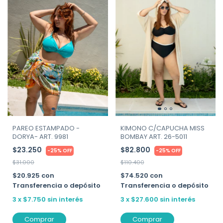
PAREO ESTAMPADO -
KIMONO C/CAPUCHA MISS
DORYA- ART. 9981
BOMBAY ART. 26-5011
$23.250
$82.800
-
25
%
OFF
-
25
%
OFF
$31.000
$110.400
$20.925
con
$74.520
con
Transferencia o depósito
Transferencia o depósito
3
x
$7.750
sin interés
3
x
$27.600
sin interés
Comprar
Comprar