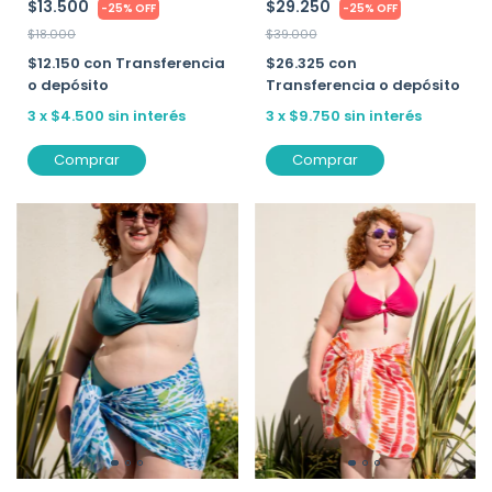
$29.250
$13.500
-
25
%
OFF
-
25
%
OFF
$39.000
$18.000
$26.325
con
$12.150
con
Transferencia
Transferencia o depósito
o depósito
3
x
$9.750
sin interés
3
x
$4.500
sin interés
Comprar
Comprar