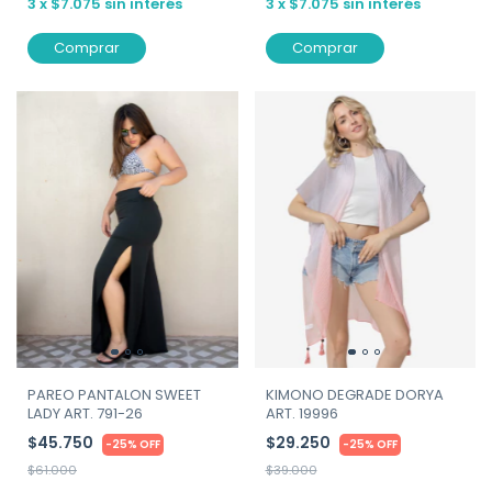
3
x
$7.075
sin interés
3
x
$7.075
sin interés
Comprar
Comprar
KIMONO DEGRADE DORYA
PAREO PANTALON SWEET
ART. 19996
LADY ART. 791-26
$29.250
$45.750
-
25
%
OFF
-
25
%
OFF
$39.000
$61.000