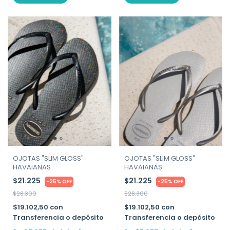
OJOTAS "SLIM GLOSS"
OJOTAS "SLIM GLOSS"
HAVAIANAS
HAVAIANAS
$21.225
$21.225
-
25
%
OFF
-
25
%
OFF
$28.300
$28.300
$19.102,50
con
$19.102,50
con
Transferencia o depósito
Transferencia o depósito