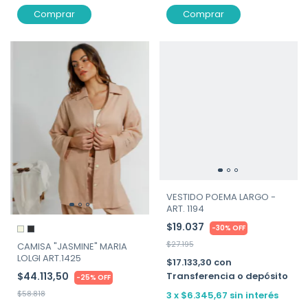
Comprar
Comprar
VESTIDO POEMA LARGO -
ART. 1194
$19.037
-
30
%
OFF
$27.195
CAMISA "JASMINE" MARIA
LOLGI ART.1425
$17.133,30
con
Transferencia o depósito
$44.113,50
-
25
%
OFF
$58.818
3
x
$6.345,67
sin interés