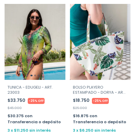
TUNICA - EDUGELI - ART.
BOLSO PLAYERO
23003
ESTAMPADO - DORYA - ART.
6680
$33.750
$18.750
-
25
%
OFF
-
25
%
OFF
$45.000
$25.000
$30.375
con
$16.875
con
Transferencia o depósito
Transferencia o depósito
3
x
$11.250
sin interés
3
x
$6.250
sin interés