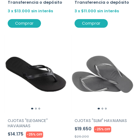
Transferencia o depósito
Transferencia o depósito
3
x
$13.000
sin interés
3
x
$11.000
sin interés
Comprar
Comprar
OJOTAS "ELEGANCE"
OJOTAS "SLIM" HAVAIANAS
HAVAIANAS
$19.650
-
25
%
OFF
$14.175
-
25
%
OFF
$26.200