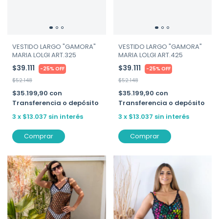
VESTIDO LARGO "GAMORA"
VESTIDO LARGO "GAMORA"
MARIA LOLGI ART.325
MARIA LOLGI ART.425
$39.111
$39.111
-
25
%
OFF
-
25
%
OFF
$52.148
$52.148
$35.199,90
con
$35.199,90
con
Transferencia o depósito
Transferencia o depósito
3
x
$13.037
sin interés
3
x
$13.037
sin interés
Comprar
Comprar