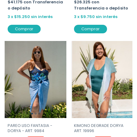
$26.325
con
$41.175
con
Transferencia
Transferencia o depósito
o depósito
3
x
$9.750
sin interés
3
x
$15.250
sin interés
Comprar
Comprar
KIMONO DEGRADE DORYA
PAREO LISO FANTASIA -
ART. 19996
DORYA - ART. 9984