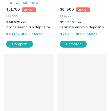
-
- DORYA - ART. 2023
$61.500
$51.750
-
25
%
OFF
-
25
%
OFF
$82.000
$69.000
$55.350
con
$46.575
con
Transferencia o depósito
Transferencia o depósito
3
x
$20.500
sin interés
3
x
$17.250
sin interés
Comprar
Comprar