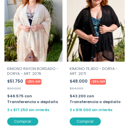
KIMONO RAYON BORDADO -
KIMONO TEJIDO - DORYA -
DORYA - ART. 2076
ART. 2071
$51.750
$48.000
-
25
%
OFF
-
25
%
OFF
$69.000
$64.000
$46.575
con
$43.200
con
Transferencia o depósito
Transferencia o depósito
3
x
$17.250
sin interés
3
x
$16.000
sin interés
Comprar
Comprar