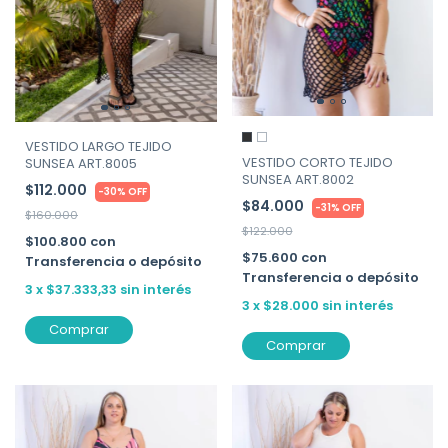
VESTIDO LARGO TEJIDO
VESTIDO CORTO TEJIDO
SUNSEA ART.8005
SUNSEA ART.8002
$112.000
-
30
%
OFF
$84.000
-
31
%
OFF
$160.000
$122.000
$100.800
con
$75.600
con
Transferencia o depósito
Transferencia o depósito
3
x
$37.333,33
sin interés
3
x
$28.000
sin interés
Comprar
Comprar