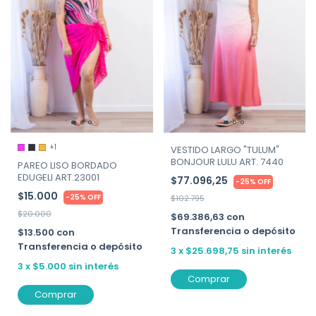
+1
VESTIDO LARGO "TULUM"
BONJOUR LULU ART. 7440
PAREO LISO BORDADO
EDUGELI ART.23001
$77.096,25
-
25
%
OFF
$15.000
-
25
%
OFF
$102.795
$20.000
$69.386,63
con
Transferencia o depósito
$13.500
con
Transferencia o depósito
3
x
$25.698,75
sin interés
3
x
$5.000
sin interés
Comprar
Comprar