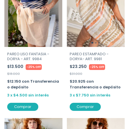
PAREO LISO FANTASIA -
PAREO ESTAMPADO -
DORYA - ART. 9984
DORYA- ART. 9981
$13.500
$23.250
-
25
%
OFF
-
25
%
OFF
$18.000
$31.000
$12.150
con
Transferencia
$20.925
con
o depósito
Transferencia o depósito
3
x
$4.500
sin interés
3
x
$7.750
sin interés
Comprar
Comprar