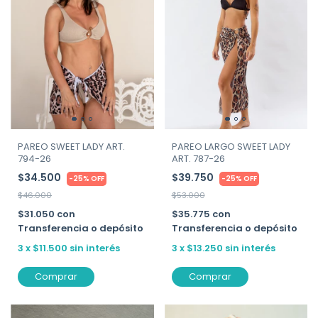
PAREO LARGO SWEET LADY
PAREO SWEET LADY ART.
ART. 787-26
794-26
$39.750
$34.500
-
25
%
OFF
-
25
%
OFF
$53.000
$46.000
$35.775
con
$31.050
con
Transferencia o depósito
Transferencia o depósito
3
x
$13.250
sin interés
3
x
$11.500
sin interés
Comprar
Comprar