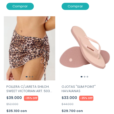
Comprar
Comprar
POLLERA C/JARETA SHILOH.
OJOTAS "SLIM POINT"
SWEET VICTORIAN ART. 503-
HAVAIANAS
26
$39.000
$33.000
-
25
%
OFF
-
25
%
OFF
$52.000
$44.000
$35.100
con
$29.700
con