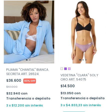
PIJAMA "CHANTAL" BIANCA
SECRETA ART. 26524
VEDETINA "CLARA" SOL Y
ORO ART. 54075
$36.600
40% OFF
$14.500
$61.000
$13.050
con
$32.940
con
Transferencia o depósito
Transferencia o depósito
3
x
$4.833,33
sin interés
3
x
$12.200
sin interés