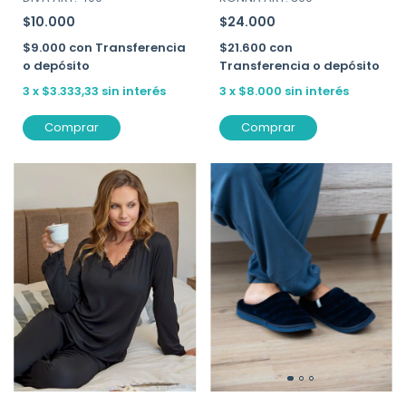
$10.000
$24.000
$9.000
con
Transferencia
$21.600
con
o depósito
Transferencia o depósito
3
x
$3.333,33
sin interés
3
x
$8.000
sin interés
Comprar
Comprar