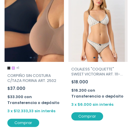
+1
COLALESS "COQUETTE"
SWEET VICTORIAN ART. 111-
CORPIÑO SIN COSTURA
212
C/TAZA FIORINA ART. 2502
$18.000
$37.000
$16.200
con
Transferencia o depósito
$33.300
con
Transferencia o depósito
3
x
$6.000
sin interés
3
x
$12.333,33
sin interés
Comprar
Comprar