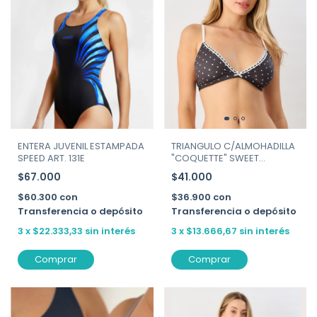
ENTERA JUVENIL ESTAMPADA
TRIANGULO C/ALMOHADILLA
SPEED ART. 131E
"COQUETTE" SWEET
VICTORIAN ART. 134-212
$67.000
$41.000
$60.300
con
$36.900
con
Transferencia o depósito
Transferencia o depósito
3
x
$22.333,33
sin interés
3
x
$13.666,67
sin interés
Comprar
Comprar