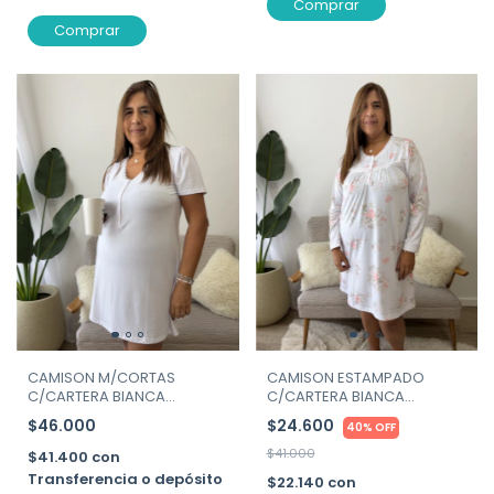
Comprar
Comprar
CAMISON M/CORTAS
CAMISON ESTAMPADO
C/CARTERA BIANCA
C/CARTERA BIANCA
SECRETA ART.26535
SECRETA ART. 26539
$46.000
$24.600
40% OFF
$41.000
$41.400
con
Transferencia o depósito
$22.140
con