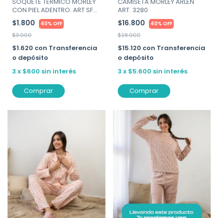
SOQUETE TERMICO MORLEY
CAMISETA MORLEY ARLEN
CON PIEL ADENTRO. ART SFB-
ART. 3280
MEDIA
$1.800
$16.800
40% OFF
40% OFF
$3.000
$28.000
$1.620
con
Transferencia
$15.120
con
Transferencia
o depósito
o depósito
3
x
$600
sin interés
3
x
$5.600
sin interés
Comprar
Comprar