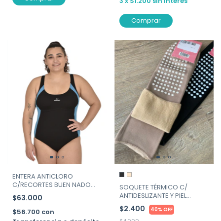
3
x
$1.200
sin interés
Comprar
ENTERA ANTICLORO
C/RECORTES BUEN NADO
SOQUETE TÉRMICO C/
ART.377
ANTIDESLIZANTE Y PIEL
$63.000
ADENTRO. ART. MAX-MANTI
$2.400
40% OFF
$56.700
con
$4.000