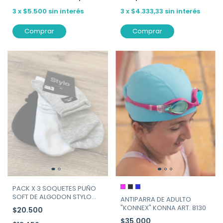
3
x
$5.500
sin interés
3
x
$4.333,33
sin interés
Comprar
Comprar
PACK X 3 SOQUETES PUÑO
SOFT DE ALGODON STYLO
ANTIPARRA DE ADULTO
ART.171
"KONNEX" KONNA ART. 8130
$20.500
$35.000