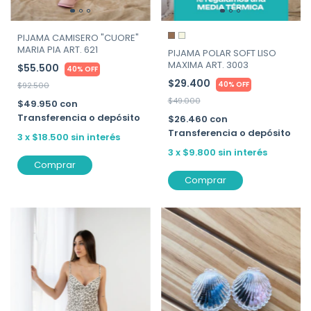
PIJAMA CAMISERO "CUORE"
MARIA PIA ART. 621
PIJAMA POLAR SOFT LISO
MAXIMA ART. 3003
$55.500
40% OFF
$29.400
40% OFF
$92.500
$49.000
$49.950
con
Transferencia o depósito
$26.460
con
Transferencia o depósito
3
x
$18.500
sin interés
3
x
$9.800
sin interés
Comprar
Comprar