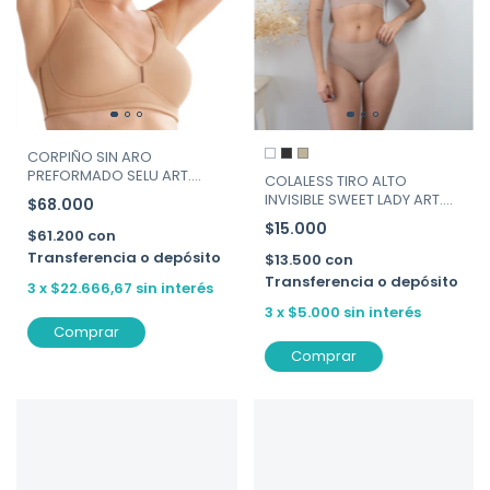
CORPIÑO SIN ARO
PREFORMADO SELU ART.
COLALESS TIRO ALTO
8754
INVISIBLE SWEET LADY ART.
$68.000
282-130
$15.000
$61.200
con
Transferencia o depósito
$13.500
con
Transferencia o depósito
3
x
$22.666,67
sin interés
3
x
$5.000
sin interés
Comprar
Comprar