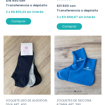
$18.450
con
Transferencia o depósito
$31.500
con
Transferencia o depósito
3
x
$6.833,33
sin interés
3
x
$11.666,67
sin interés
Comprar
Comprar
SOQUETE LISO DE ALGODON.
ZOQUETES DE SILICONA
DIVA ART. 400
KONNA ART. 390