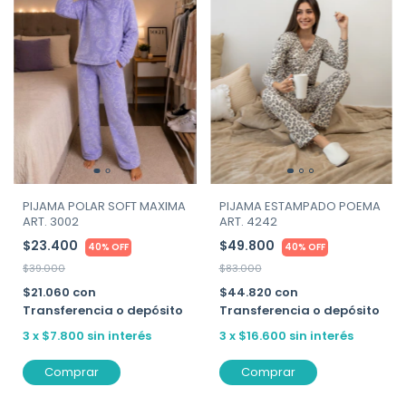
PIJAMA POLAR SOFT MAXIMA
PIJAMA ESTAMPADO POEMA
ART. 3002
ART. 4242
$23.400
$49.800
40% OFF
40% OFF
$39.000
$83.000
$21.060
con
$44.820
con
Transferencia o depósito
Transferencia o depósito
3
x
$7.800
sin interés
3
x
$16.600
sin interés
Comprar
Comprar