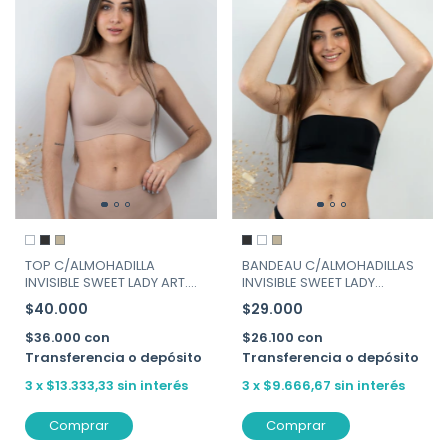
TOP C/ALMOHADILLA
BANDEAU C/ALMOHADILLAS
INVISIBLE SWEET LADY ART.
INVISIBLE SWEET LADY
257-130
ART.258-130
$40.000
$29.000
$36.000
con
$26.100
con
Transferencia o depósito
Transferencia o depósito
3
x
$13.333,33
sin interés
3
x
$9.666,67
sin interés
Comprar
Comprar