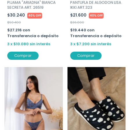
PIJAMA "ARIADNA" BIANCA
PANTUFLA DE ALGODON LISA
SECRETA ART. 26519
IKKI ART.323
$30.240
$21.600
40% OFF
40% OFF
$50.400
$36.000
$27.216
con
$19.440
con
Transferencia o depósito
Transferencia o depósito
3
x
$10.080
sin interés
3
x
$7.200
sin interés
Comprar
Comprar