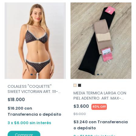
COLALESS "COQUETTE"
SWEET VICTORIAN ART. 111-
MEDIA TERMICA LARGA CON
212
PIEL ADENTRO. ART. MAX-
$18.000
MALTA
$3.600
40% OFF
$16.200
con
Transferencia o depósito
$6.000
$3.240
con
Transferencia
3
x
$6.000
sin interés
o depósito
Comprar