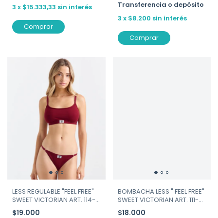
Transferencia o depósito
3
x
$15.333,33
sin interés
3
x
$8.200
sin interés
Comprar
Comprar
LESS REGULABLE "FEEL FREE"
BOMBACHA LESS " FEEL FREE"
SWEET VICTORIAN ART. 114-
SWEET VICTORIAN ART. 111-
173
173 bordó
$19.000
$18.000