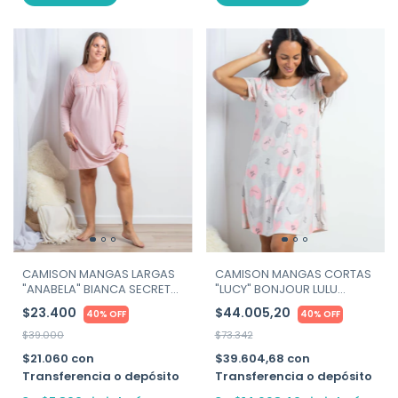
CAMISON MANGAS LARGAS
CAMISON MANGAS CORTAS
"ANABELA" BIANCA SECRETA
"LUCY" BONJOUR LULU
ART.25542
ART.3025
$23.400
$44.005,20
40% OFF
40% OFF
$39.000
$73.342
$21.060
con
$39.604,68
con
Transferencia o depósito
Transferencia o depósito