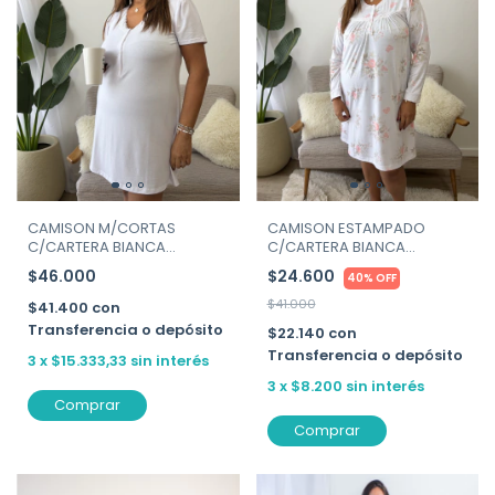
CAMISON M/CORTAS
CAMISON ESTAMPADO
C/CARTERA BIANCA
C/CARTERA BIANCA
SECRETA ART.26535
SECRETA ART. 26539
$46.000
$24.600
40% OFF
$41.000
$41.400
con
Transferencia o depósito
$22.140
con
Transferencia o depósito
3
x
$15.333,33
sin interés
3
x
$8.200
sin interés
Comprar
Comprar