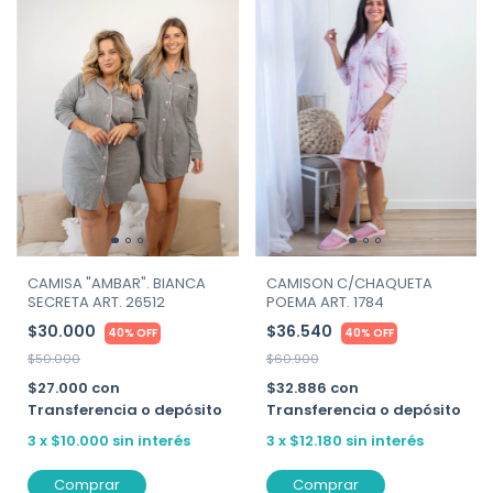
CAMISON C/CHAQUETA
CAMISA "AMBAR". BIANCA
POEMA ART. 1784
SECRETA ART. 26512
$36.540
$30.000
40% OFF
40% OFF
$60.900
$50.000
$32.886
con
$27.000
con
Transferencia o depósito
Transferencia o depósito
3
x
$12.180
sin interés
3
x
$10.000
sin interés
Comprar
Comprar