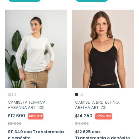
CAMISETA BRETEL FINO.
CAMISETA TERMICA.
ARETHA ART. 731
HABANNA ART. 1105
$14.250
$12.600
-
25
%
OFF
40% OFF
$19.000
$21.000
$12.825
con
$11.340
con
Transferencia
Transferencia o depósito
o depósito