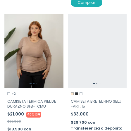
Comprar
+2
CAMISETA BRETEL FINO SELU
CAMISETA TERMICA PIEL DE
-ART. 15
DURAZNO SFB-TCMU
$33.000
$21.000
40% OFF
$35.000
$29.700
con
Transferencia o depósito
$18.900
con