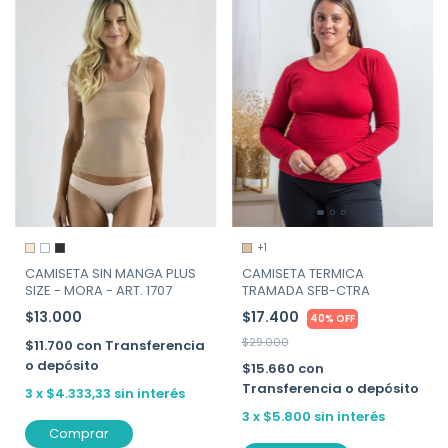
+1
CAMISETA SIN MANGA PLUS
CAMISETA TERMICA
SIZE - MORA - ART. 1707
TRAMADA SFB-CTRA
$13.000
$17.400
40% OFF
$29.000
$11.700
con
Transferencia
o depósito
$15.660
con
Transferencia o depósito
3
x
$4.333,33
sin interés
3
x
$5.800
sin interés
Comprar