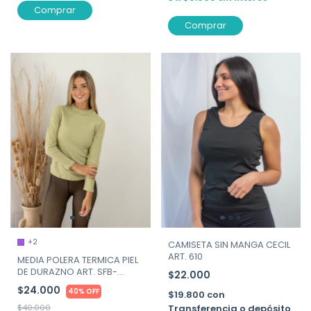
Comprar
Comprar
+2
CAMISETA SIN MANGA CECIL
ART. 610
MEDIA POLERA TERMICA PIEL
DE DURAZNO ART. SFB-
$22.000
POLERA
$24.000
40% OFF
$19.800
con
Transferencia o depósito
$40.000