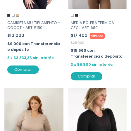
CAMISETA MULTIFILAMENTO -
MEDIA POLERA TERMICA.
COCOT - ART. 5150
CECIL ART. 680
$10.000
$17.400
40% OFF
$29.000
$9.000
con
Transferencia
o depósito
$15.660
con
Transferencia o depósito
3
x
$3.333,33
sin interés
3
x
$5.800
sin interés
Comprar
Comprar