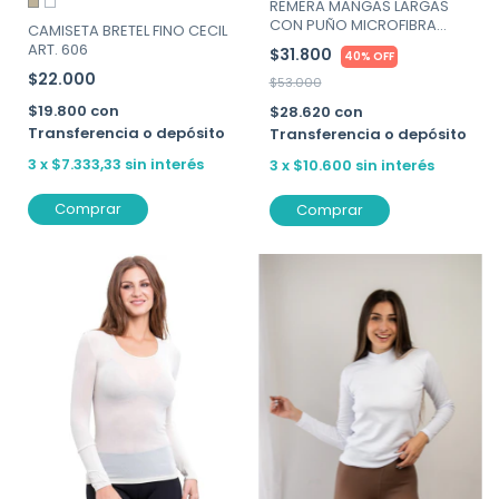
REMERA MANGAS LARGAS
CON PUÑO MICROFIBRA
CAMISETA BRETEL FINO CECIL
CUADRICULADA SWEET LADY
ART. 606
$31.800
40% OFF
-ART. 20222-020
$22.000
$53.000
$19.800
con
$28.620
con
Transferencia o depósito
Transferencia o depósito
3
x
$7.333,33
sin interés
3
x
$10.600
sin interés
Comprar
Comprar