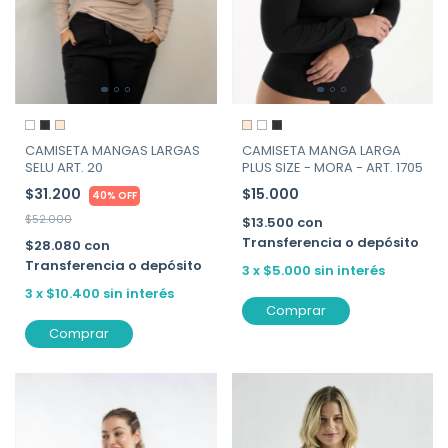
CAMISETA MANGA LARGA
CAMISETA MANGAS LARGAS
PLUS SIZE - MORA - ART. 1705
SELU ART. 20
$15.000
$31.200
40% OFF
$52.000
$13.500
con
Transferencia o depósito
$28.080
con
Transferencia o depósito
3
x
$5.000
sin interés
3
x
$10.400
sin interés
Comprar
Comprar