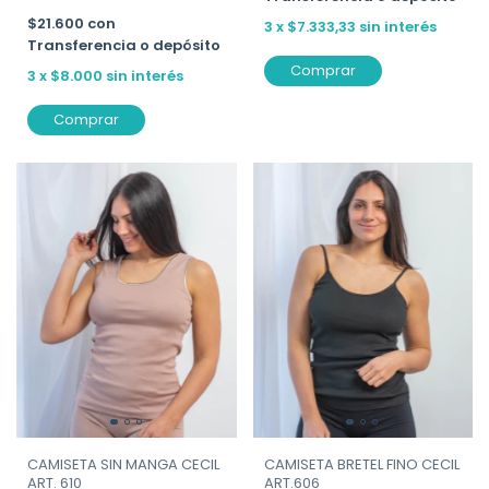
$21.600
con
3
x
$7.333,33
sin interés
Transferencia o depósito
Comprar
3
x
$8.000
sin interés
Comprar
CAMISETA BRETEL FINO CECIL
CAMISETA SIN MANGA CECIL
ART.606
ART. 610