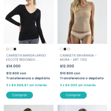
CAMISETA MANGA LARGO
CAMISETA SIN MANGA -
ESCOTE REDONDO
MORA - ART. 1702
PROFUNDO - MORA - ART.
$14.000
$12.000
1703
$12.600
con
$10.800
con
Transferencia o depósito
Transferencia o depósito
3
x
$4.666,67
sin interés
3
x
$4.000
sin interés
Comprar
Comprar