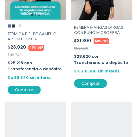
+2
REMERA MANGAS LARGAS
CON PUÑO MICROFIBRA
TÉRMICA PIEL DE CAMELLO
CUADRICULADA SWEET LADY
ART. SFB-CMTA
$31.800
40% OFF
-ART. 20222-020
$28.020
40% OFF
$53.000
$46.700
$28.620
con
Transferencia o depósito
$25.218
con
Transferencia o depósito
3
x
$10.600
sin interés
3
x
$9.340
sin interés
Comprar
Comprar