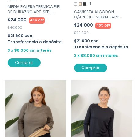
+1
MEDIA POLERA TERMICA PIEL
CAMISETA ALGODON
DE DURAZNO ART. SFB-
C/APLIQUE NORALE ART.
POLERA
$24.000
40% OFF
3460
$24.000
40% OFF
$40.000
$40.000
$21.600
con
$21.600
con
Transferencia o depósito
Transferencia o depósito
3
x
$8.000
sin interés
3
x
$8.000
sin interés
Comprar
Comprar