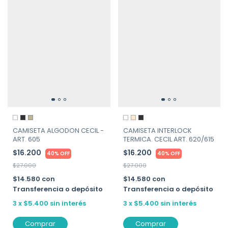
CAMISETA ALGODON CECIL -
CAMISETA INTERLOCK
ART. 605
TERMICA. CECIL ART. 620/615
$16.200
$16.200
40% OFF
40% OFF
$27.000
$27.000
$14.580
con
$14.580
con
Transferencia o depósito
Transferencia o depósito
3
x
$5.400
sin interés
3
x
$5.400
sin interés
Comprar
Comprar