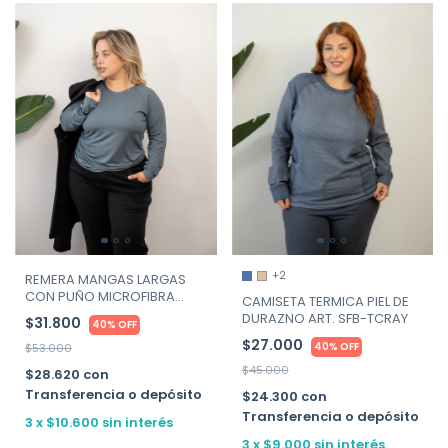
+2
REMERA MANGAS LARGAS
CON PUÑO MICROFIBRA
CAMISETA TERMICA PIEL DE
CUADRICULADA SWEET LADY
DURAZNO ART. SFB-TCRAY
$31.800
40% OFF
-ART. 20222-020
$27.000
40% OFF
$53.000
$45.000
$28.620
con
Transferencia o depósito
$24.300
con
Transferencia o depósito
3
x
$10.600
sin interés
3
x
$9.000
sin interés