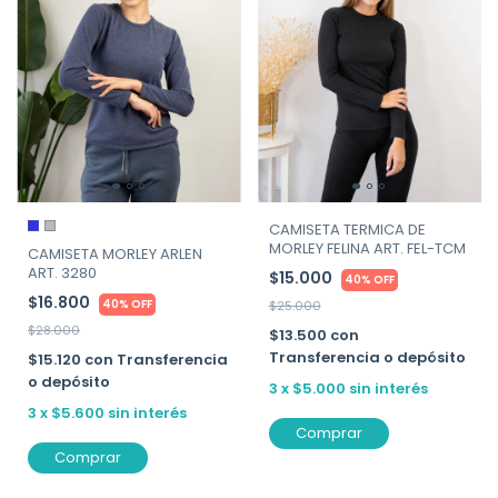
CAMISETA TERMICA DE
MORLEY FELINA ART. FEL-TCM
CAMISETA MORLEY ARLEN
ART. 3280
$15.000
40% OFF
$16.800
40% OFF
$25.000
$28.000
$13.500
con
Transferencia o depósito
$15.120
con
Transferencia
o depósito
3
x
$5.000
sin interés
3
x
$5.600
sin interés
Comprar
Comprar