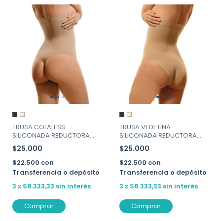
TRUSA COLALESS
TRUSA VEDETINA
SILICONADA REDUCTORA.
SILICONADA REDUCTORA.
MORA ART. 1648
MORA ART. 1647
$25.000
$25.000
$22.500
con
$22.500
con
Transferencia o depósito
Transferencia o depósito
3
x
$8.333,33
sin interés
3
x
$8.333,33
sin interés
Comprar
Comprar