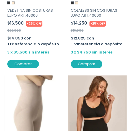
VEDETINA SIN COSTURAS
COLALESS SIN COSTURAS
LUPO ART.40300
LUPO ART.40600
$16.500
$14.250
-
25
%
OFF
-
25
%
OFF
$22.000
$19.000
$14.850
con
$12.825
con
Transferencia o depósito
Transferencia o depósito
3
x
$5.500
sin interés
3
x
$4.750
sin interés
Comprar
Comprar