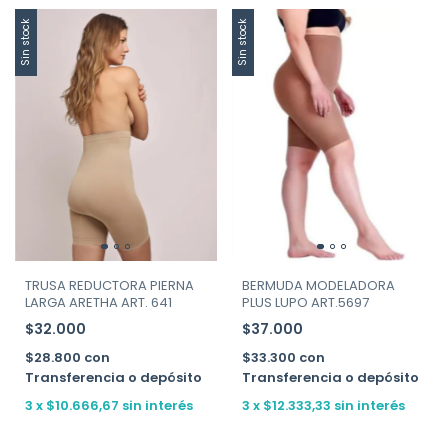
Sin stock
Sin stock
TRUSA REDUCTORA PIERNA
BERMUDA MODELADORA
LARGA ARETHA ART. 641
PLUS LUPO ART.5697
$32.000
$37.000
$28.800
con
$33.300
con
Transferencia o depósito
Transferencia o depósito
3
x
$10.666,67
sin interés
3
x
$12.333,33
sin interés