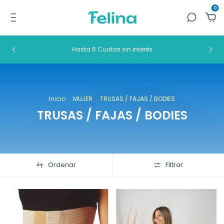
0
Hasta 6 Cuotas sin interés
Inicio
.
MUJER
.
TRUSAS / FAJAS / BODIES
TRUSAS / FAJAS / BODIES
Ordenar
Filtrar