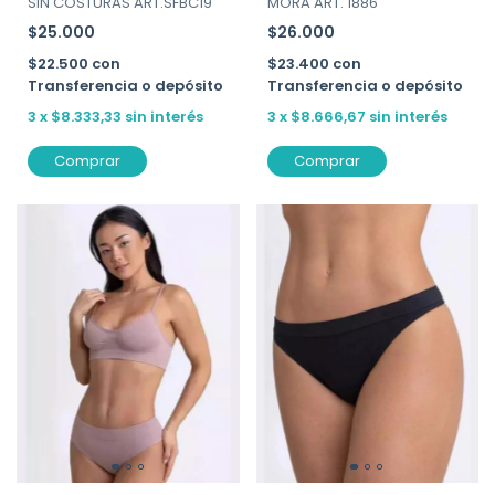
SIN COSTURAS ART.SFBC19
MORA ART. 1886
$25.000
$26.000
$22.500
con
$23.400
con
Transferencia o depósito
Transferencia o depósito
3
x
$8.333,33
sin interés
3
x
$8.666,67
sin interés
Comprar
Comprar