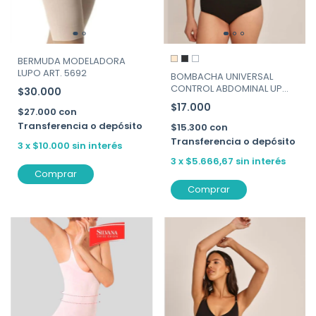
BERMUDA MODELADORA
LUPO ART. 5692
BOMBACHA UNIVERSAL
CONTROL ABDOMINAL UP
$30.000
ARETHA -ART. 611
$17.000
$27.000
con
Transferencia o depósito
$15.300
con
Transferencia o depósito
3
x
$10.000
sin interés
3
x
$5.666,67
sin interés
Comprar
Comprar