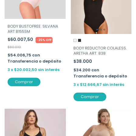
BODY BUSTOFREE. SILVANA
ART B155SM
$60.007,50
-
25
%
OFF
$80.010
BODY REDUCTOR COLALESS.
ARETHA ART. 838
$54.006,75
con
Transferencia o depósito
$38.000
3
x
$20.002,50
sin interés
$34.200
con
Transferencia o depósito
Comprar
3
x
$12.666,67
sin interés
Comprar