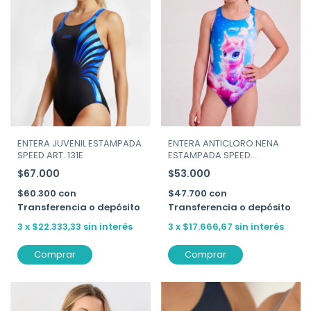
ENTERA JUVENIL ESTAMPADA
ENTERA ANTICLORO NENA
SPEED ART. 131E
ESTAMPADA SPEED
ART.3459P
$67.000
$53.000
$60.300
con
$47.700
con
Transferencia o depósito
Transferencia o depósito
3
x
$22.333,33
sin interés
3
x
$17.666,67
sin interés
Comprar
Comprar