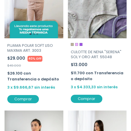
PIJAMA POLAR SOFT LISO
MAXIMA ART. 3003
CULOTTE DE NENA "SERENA"
SOL Y ORO ART. 55048
$29.000
40% OFF
$13.000
$49.000
$11.700
con
Transferencia
$26.100
con
o depósito
Transferencia o depósito
3
x
$4.333,33
sin interés
3
x
$9.666,67
sin interés
Comprar
Comprar