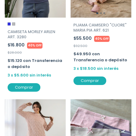
PIJAMA CAMISERO "CUORE"
MARIA PIA ART. 621
CAMISETA MORLEY ARLEN
ART. 3280
$55.500
40% OFF
$16.800
40% OFF
$92.500
$28.000
$49.950
con
Transferencia o depósito
$15.120
con
Transferencia
o depósito
3
x
$18.500
sin interés
3
x
$5.600
sin interés
Comprar
Comprar