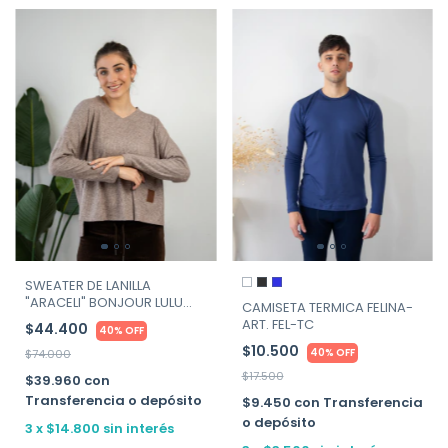
SWEATER DE LANILLA
"ARACELI" BONJOUR LULU
CAMISETA TERMICA FELINA-
ART. 7993
ART. FEL-TC
$44.400
40% OFF
$10.500
40% OFF
$74.000
$17.500
$39.960
con
Transferencia o depósito
$9.450
con
Transferencia
o depósito
3
x
$14.800
sin interés