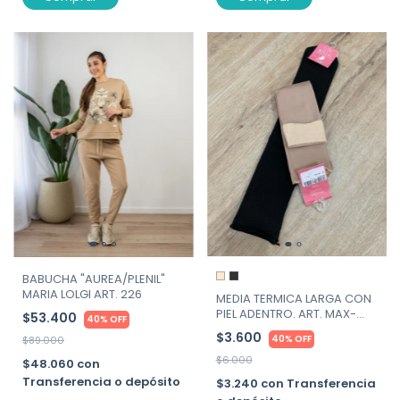
BABUCHA "AUREA/PLENIL"
MARIA LOLGI ART. 226
MEDIA TERMICA LARGA CON
PIEL ADENTRO. ART. MAX-
$53.400
40% OFF
MALTA
$3.600
40% OFF
$89.000
$6.000
$48.060
con
Transferencia o depósito
$3.240
con
Transferencia