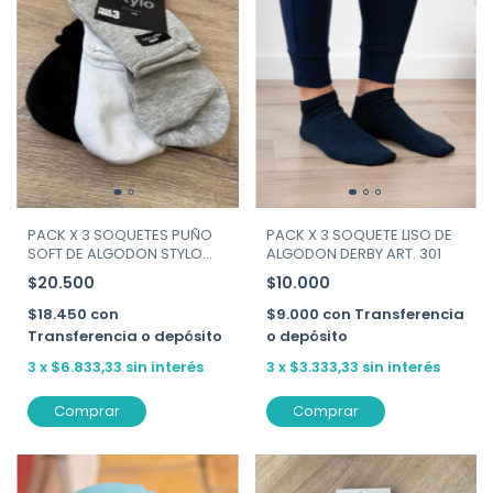
PACK X 3 SOQUETES PUÑO
PACK X 3 SOQUETE LISO DE
SOFT DE ALGODON STYLO
ALGODON DERBY ART. 301
ART.171
$20.500
$10.000
$18.450
con
$9.000
con
Transferencia
Transferencia o depósito
o depósito
3
x
$6.833,33
sin interés
3
x
$3.333,33
sin interés
Comprar
Comprar