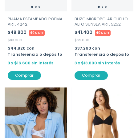
PIJAMA ESTAMPADO POEMA
BUZO MICROPOLAR CUELLO
ART. 4242
ALTO SUNSEA ART. 5252
$49.800
$41.400
40% OFF
40% OFF
$83.000
$69.000
$44.820
con
$37.260
con
Transferencia o depósito
Transferencia o depósito
3
x
$16.600
sin interés
3
x
$13.800
sin interés
Comprar
Comprar