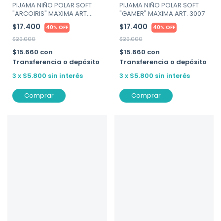
PIJAMA NIÑO POLAR SOFT
PIJAMA NIÑO POLAR SOFT
"ARCOIRIS" MAXIMA ART.
"GAMER" MAXIMA ART. 3007
3007
$17.400
$17.400
40% OFF
40% OFF
$29.000
$29.000
$15.660
con
$15.660
con
Transferencia o depósito
Transferencia o depósito
3
x
$5.800
sin interés
3
x
$5.800
sin interés
Comprar
Comprar