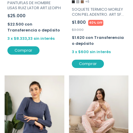
+6
PANTUFLAS DE HOMBRE
LISAS RUIZ LATOR ART.LEOIPH
SOQUETE TERMICO MORLEY
CON PIEL ADENTRO. ART SFB-
$25.000
MEDIA
$1.800
40% OFF
$22.500
con
Transferencia o depósito
$3.000
$1.620
con
Transferencia
3
x
$8.333,33
sin interés
o depósito
Comprar
3
x
$600
sin interés
Comprar