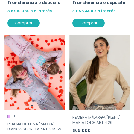
Transferencia o depósito
Transferencia o depósito
3
x
$10.080
sin interés
3
x
$5.400
sin interés
Comprar
Comprar
+1
REMERA M/LARGA "PLENIL"
MARIA LOLGI ART. 626
PIJAMA DE NENA "MAGIA"
BIANCA SECRETA ART. 26552
$69.000