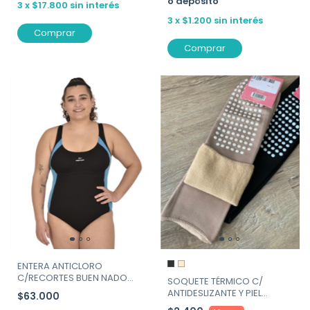
o depósito
3
x
$17.800
sin interés
3
x
$1.200
sin interés
Comprar
Comprar
ENTERA ANTICLORO
C/RECORTES BUEN NADO
SOQUETE TÉRMICO C/
ART.377
ANTIDESLIZANTE Y PIEL
$63.000
ADENTRO. ART. MAX-MANTI