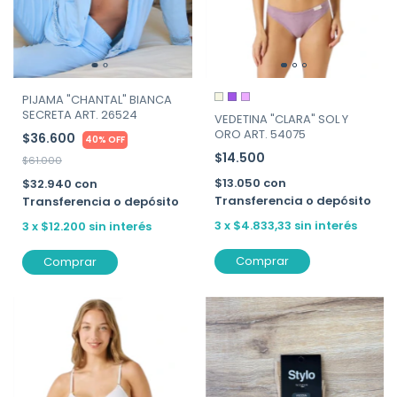
PIJAMA "CHANTAL" BIANCA
SECRETA ART. 26524
VEDETINA "CLARA" SOL Y
ORO ART. 54075
$36.600
40% OFF
$14.500
$61.000
$13.050
con
$32.940
con
Transferencia o depósito
Transferencia o depósito
3
x
$4.833,33
sin interés
3
x
$12.200
sin interés
Comprar
Comprar