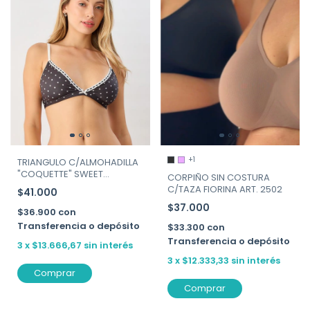
+1
TRIANGULO C/ALMOHADILLA
"COQUETTE" SWEET
CORPIÑO SIN COSTURA
VICTORIAN ART. 134-212
C/TAZA FIORINA ART. 2502
$41.000
$37.000
$36.900
con
Transferencia o depósito
$33.300
con
Transferencia o depósito
3
x
$13.666,67
sin interés
3
x
$12.333,33
sin interés
Comprar
Comprar