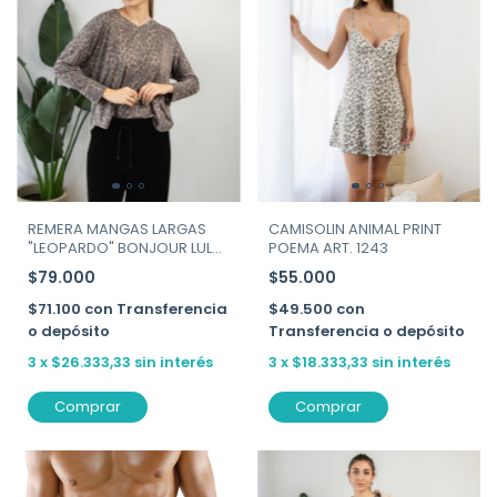
REMERA MANGAS LARGAS
CAMISOLIN ANIMAL PRINT
"LEOPARDO" BONJOUR LULU
POEMA ART. 1243
ART. 7958
$79.000
$55.000
$71.100
con
Transferencia
$49.500
con
o depósito
Transferencia o depósito
3
x
$26.333,33
sin interés
3
x
$18.333,33
sin interés
Comprar
Comprar