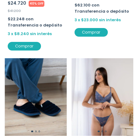
$24.720
40% OFF
$62.100
con
$41.200
Transferencia o depósito
$22.248
con
3
x
$23.000
sin interés
Transferencia o depósito
Comprar
3
x
$8.240
sin interés
Comprar