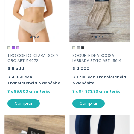
TIRO CORTO "CLARA" SOL Y
SOQUETE DE VISCOSA
ORO ART. 54072
LABRADA STYLO ART. 15614
$16.500
$13.000
$14.850
con
$11.700
con
Transferencia
Transferencia o depósito
o depósito
3
x
$5.500
sin interés
3
x
$4.333,33
sin interés
Comprar
Comprar