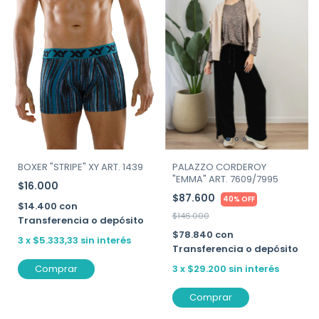
BOXER "STRIPE" XY ART. 1439
PALAZZO CORDEROY
"EMMA" ART. 7609/7995
$16.000
$87.600
40% OFF
$14.400
con
$146.000
Transferencia o depósito
$78.840
con
3
x
$5.333,33
sin interés
Transferencia o depósito
Comprar
3
x
$29.200
sin interés
Comprar