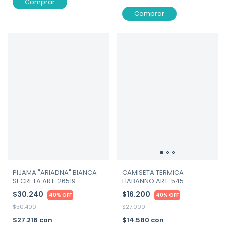
Comprar
Comprar
PIJAMA "ARIADNA" BIANCA
CAMISETA TERMICA
SECRETA ART. 26519
HABANNO ART. 545
$30.240
$16.200
40% OFF
40% OFF
$50.400
$27.000
$27.216
con
$14.580
con