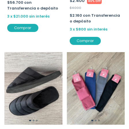
$2.400
40% OFF
$56.700
con
Transferencia o depósito
$4.000
$2.160
con
Transferencia
3
x
$21.000
sin interés
o depósito
Comprar
3
x
$800
sin interés
Comprar