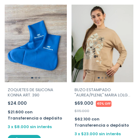
ZOQUETES DE SILICONA
BUZO ESTAMPADO
KONNA ART. 390
"AUREA/PLENIL" MARIA LOLGI
ART. 526
$24.000
$69.000
40% OFF
$115.000
$21.600
con
Transferencia o depósito
$62.100
con
Transferencia o depósito
3
x
$8.000
sin interés
3
x
$23.000
sin interés