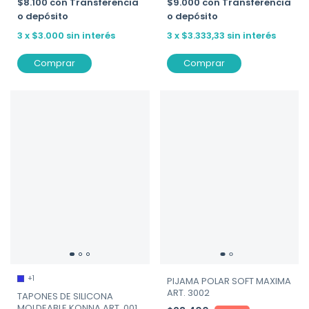
$8.100
con
Transferencia
$9.000
con
Transferencia
o depósito
o depósito
3
x
$3.000
sin interés
3
x
$3.333,33
sin interés
Comprar
Comprar
+1
PIJAMA POLAR SOFT MAXIMA
ART. 3002
TAPONES DE SILICONA
MOLDEABLE KONNA ART. 001