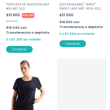
PANTUFLA DE ALGODON LISA
LESS REGULABLE "JEREZ"
IKKI ART.323
SWEET LADY ART. 9214-022
$21.600
$21.000
40% OFF
$36.000
$18.900
con
Transferencia o depósito
$19.440
con
Transferencia o depósito
3
x
$7.000
sin interés
3
x
$7.200
sin interés
Comprar
Comprar