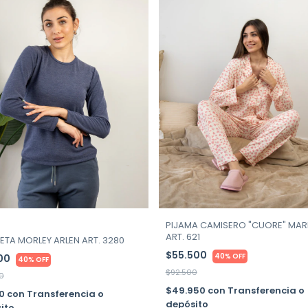
PIJAMA CAMISERO "CUORE" MARI
ART. 621
ETA MORLEY ARLEN ART. 3280
$55.500
40% OFF
800
40% OFF
$92.500
0
$49.950
con
Transferencia o
20
con
Transferencia o
depósito
ito