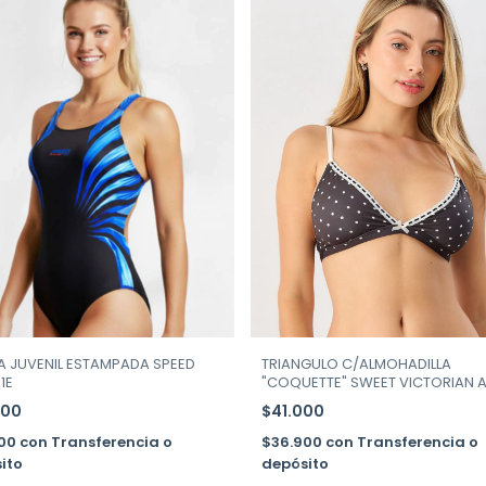
A JUVENIL ESTAMPADA SPEED
TRIANGULO C/ALMOHADILLA
31E
"COQUETTE" SWEET VICTORIAN A
134-212
000
$41.000
300
con
Transferencia o
$36.900
con
Transferencia o
ito
depósito