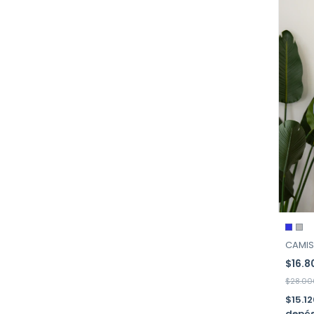
CAMIS
$16.
$28.00
$15.1
depós