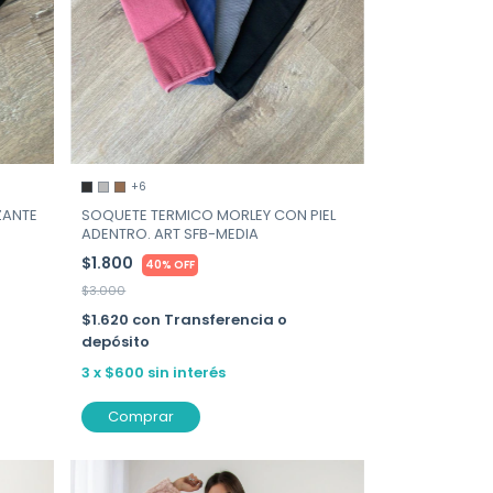
+6
ZANTE
SOQUETE TERMICO MORLEY CON PIEL
ADENTRO. ART SFB-MEDIA
$1.800
40% OFF
$3.000
$1.620
con
Transferencia o
depósito
3
x
$600
sin interés
Comprar