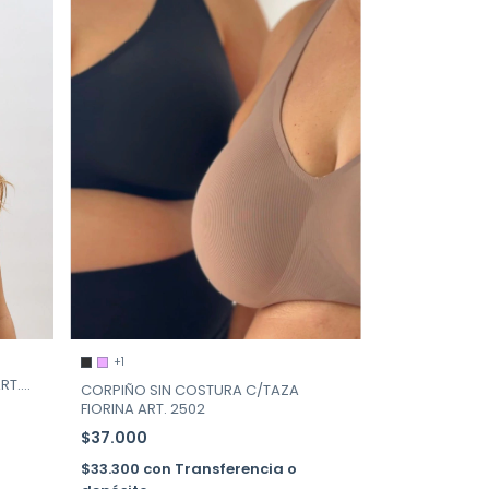
+1
RT.
CORPIÑO SIN COSTURA C/TAZA
FIORINA ART. 2502
$37.000
$33.300
con
Transferencia o