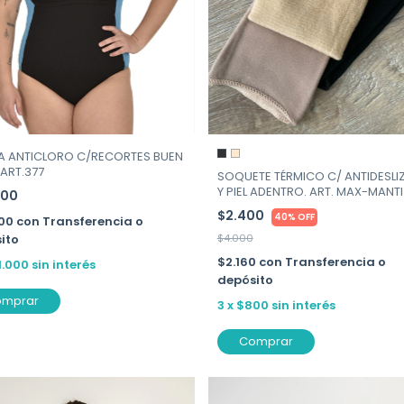
A ANTICLORO C/RECORTES BUEN
ART.377
SOQUETE TÉRMICO C/ ANTIDESLI
Y PIEL ADENTRO. ART. MAX-MANTI
000
$2.400
40% OFF
700
con
Transferencia o
ito
$4.000
$2.160
con
Transferencia o
1.000
sin interés
depósito
omprar
3
x
$800
sin interés
Comprar