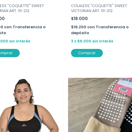
ESS "COQUETTE" SWEET
COLALESS "COQUETTE" SWEET
IAN ART. 111-212
VICTORIAN ART. 111-212
000
$18.000
00
con
Transferencia o
$16.200
con
Transferencia o
ito
depósito
.000
sin interés
3
x
$6.000
sin interés
omprar
Comprar