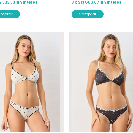
2.333,33
sin interés
3
x
$13.666,67
sin interés
omprar
Comprar