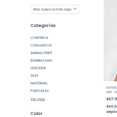
Categorías
CORPIÑOS
CONJUNTOS
ANIMAL PRINT
BOMBACHAS
LENCERÍA
SEXY
MATERNAL
ENTER
PANTUFLAS
ART. 1
$67.
Ver más
$60.
depós
Color