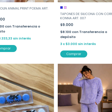
OLIN ANIMAL PRINT POEMA ART.
TAPONES DE SILICONA CON COR
KONNA ART. 007
000
$9.000
500
con
Transferencia o
ito
$8.100
con
Transferencia o
depósito
8.333,33
sin interés
3
x
$3.000
sin interés
omprar
Comprar