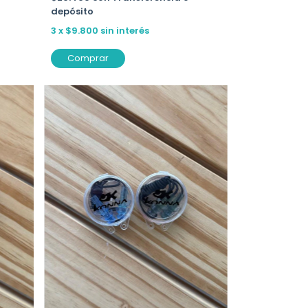
depósito
3
x
$9.800
sin interés
Comprar