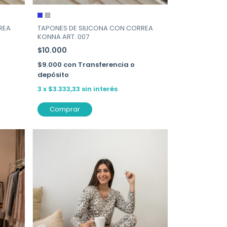
REA
TAPONES DE SILICONA CON CORREA
KONNA ART. 007
$10.000
$9.000
con
Transferencia o
depósito
3
x
$3.333,33
sin interés
Comprar