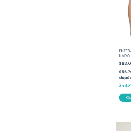
ENTER
NADO 
$63.
$56.
depós
3
x
$2
C