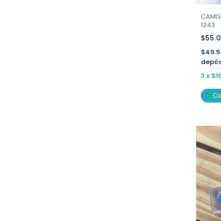
CAMIS
1243
$55.
$49.
depós
3
x
$1
C