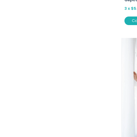
3
x
$5
C