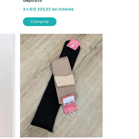
depósito
3
x
$12.333,33
sin interés
Comprar