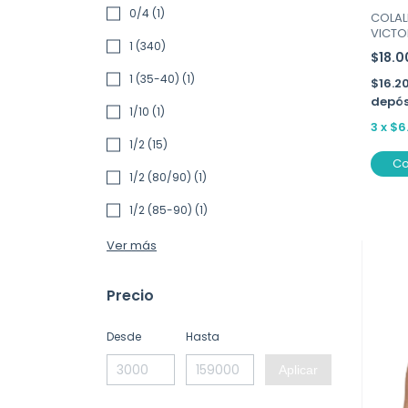
0/4 (1)
COLAL
VICTOR
1 (340)
$18.
1 (35-40) (1)
$16.2
depós
1/10 (1)
3
x
$6
1/2 (15)
C
1/2 (80/90) (1)
1/2 (85-90) (1)
Ver más
Precio
Desde
Hasta
Aplicar