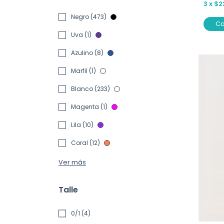
3
x
$2
Negro (473)
C
Uva (1)
Azulino (8)
Marfil (1)
Blanco (233)
Magenta (1)
Lila (10)
Coral (12)
Ver más
Talle
0/1 (4)