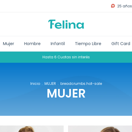
25 años 
Mujer
Hombre
Infantil
Tiempo Libre
Gift Card
Hasta 6 Cuotas sin interés
Inicio
.
MUJER
.
breadcrumbs.hot-sale
MUJER