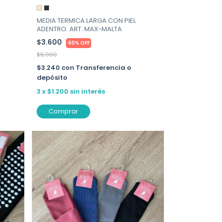
MEDIA TERMICA LARGA CON PIEL
ADENTRO. ART. MAX-MALTA
$3.600
40% OFF
$6.000
$3.240
con
Transferencia o
depósito
3
x
$1.200
sin interés
Comprar