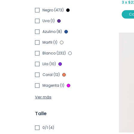
3
x
$2
Negro (473)
C
Uva (1)
Azulino (8)
Marfil (1)
Blanco (232)
Lila (10)
Coral (12)
Magenta (1)
Ver más
Talle
0/1 (4)