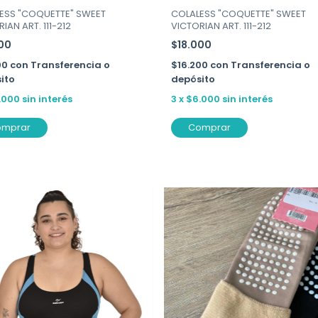
ESS "COQUETTE" SWEET
COLALESS "COQUETTE" SWEET
IAN ART. 111-212
VICTORIAN ART. 111-212
000
$18.000
00
con
Transferencia o
$16.200
con
Transferencia o
ito
depósito
.000
sin interés
3
x
$6.000
sin interés
omprar
Comprar