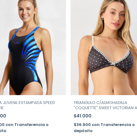
A JUVENIL ESTAMPADA SPEED
TRIANGULO C/ALMOHADILLA
31E
"COQUETTE" SWEET VICTORIAN A
134-212
000
$41.000
300
con
Transferencia o
$36.900
con
Transferencia o
ito
depósito