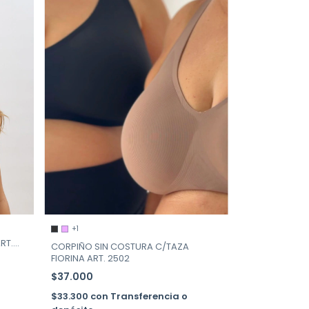
+1
RT.
CORPIÑO SIN COSTURA C/TAZA
FIORINA ART. 2502
$37.000
$33.300
con
Transferencia o