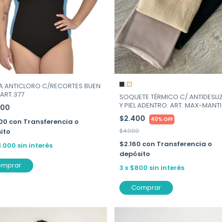
A ANTICLORO C/RECORTES BUEN
ART.377
SOQUETE TÉRMICO C/ ANTIDESLI
Y PIEL ADENTRO. ART. MAX-MANTI
000
$2.400
40% OFF
700
con
Transferencia o
ito
$4.000
$2.160
con
Transferencia o
1.000
sin interés
depósito
omprar
3
x
$800
sin interés
Comprar