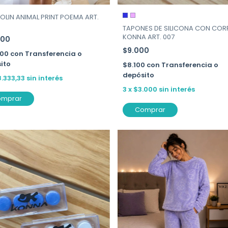
OLIN ANIMAL PRINT POEMA ART.
TAPONES DE SILICONA CON COR
KONNA ART. 007
000
$9.000
500
con
Transferencia o
ito
$8.100
con
Transferencia o
depósito
8.333,33
sin interés
3
x
$3.000
sin interés
omprar
Comprar