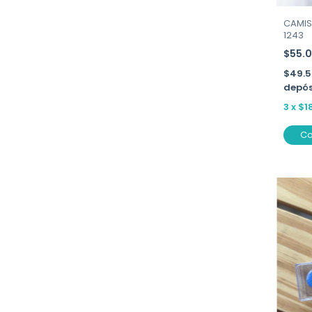
CAMIS
1243
$55.
$49.
depós
3
x
$1
C