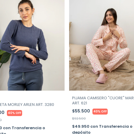
PIJAMA CAMISERO "CUORE" MARI
ART. 621
ETA MORLEY ARLEN ART. 3280
$55.500
40% OFF
800
40% OFF
$92.500
0
$49.950
con
Transferencia o
20
con
Transferencia o
depósito
ito