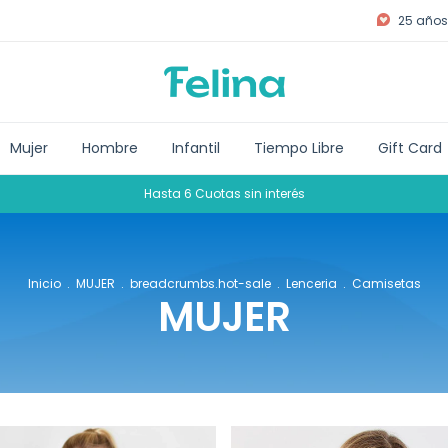
25 años 
Mujer
Hombre
Infantil
Tiempo Libre
Gift Card
Hasta 6 Cuotas sin interés
Inicio
.
MUJER
.
breadcrumbs.hot-sale
.
Lenceria
.
Camisetas
MUJER