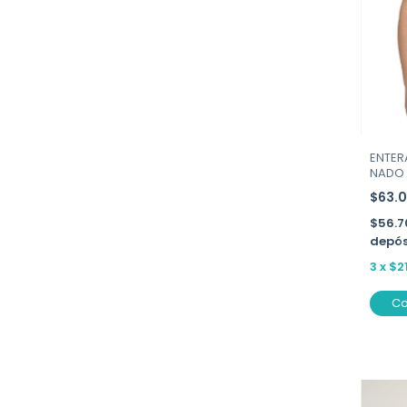
ENTER
NADO 
$63.
$56.
depós
3
x
$2
C