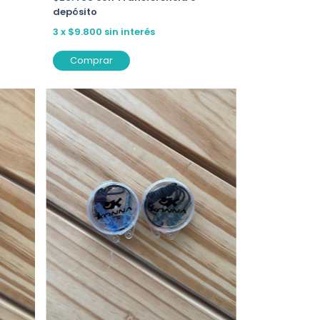
depósito
3
x
$9.800
sin interés
Comprar