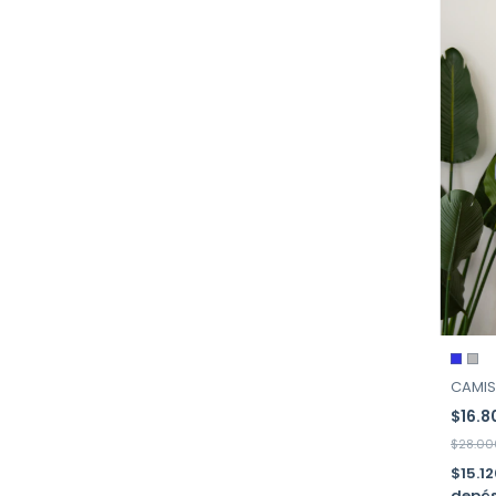
CAMIS
$16.
$28.00
$15.1
depós