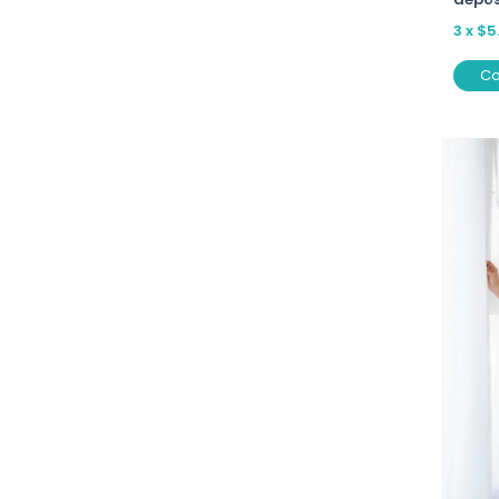
3
x
$5
C