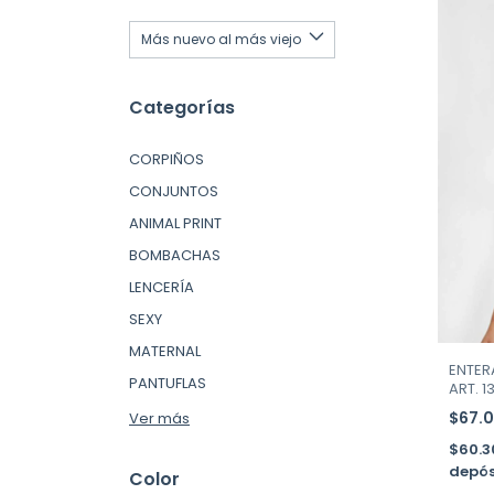
Categorías
CORPIÑOS
CONJUNTOS
ANIMAL PRINT
BOMBACHAS
LENCERÍA
SEXY
MATERNAL
ENTER
PANTUFLAS
ART. 1
$67.
Ver más
$60.
depós
Color