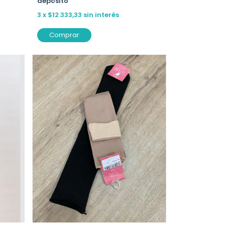
depósito
3
x
$12.333,33
sin interés
Comprar