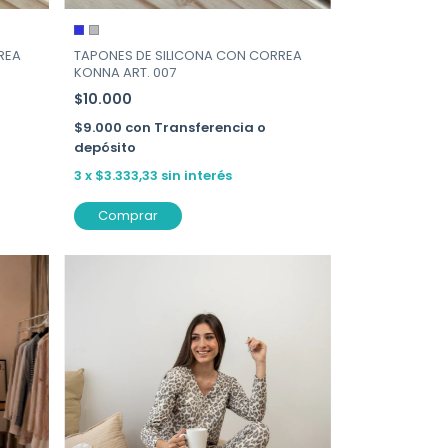
REA
TAPONES DE SILICONA CON CORREA
KONNA ART. 007
$10.000
$9.000
con
Transferencia o
depósito
3
x
$3.333,33
sin interés
Comprar