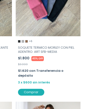
+6
ZANTE
SOQUETE TERMICO MORLEY CON PIEL
ADENTRO. ART SFB-MEDIA
$1.800
40% OFF
$3.000
$1.620
con
Transferencia o
depósito
3
x
$600
sin interés
Comprar