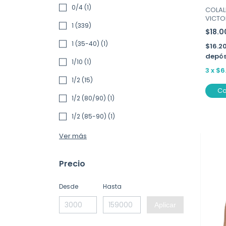
0/4 (1)
COLAL
VICTOR
1 (339)
$18.
1 (35-40) (1)
$16.2
depós
1/10 (1)
3
x
$6
1/2 (15)
C
1/2 (80/90) (1)
1/2 (85-90) (1)
Ver más
Precio
Desde
Hasta
Aplicar