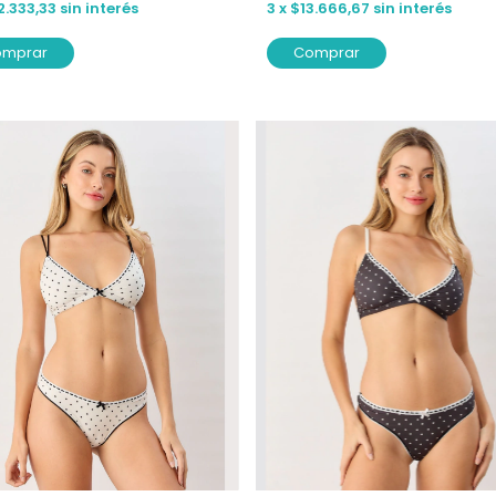
2.333,33
sin interés
3
x
$13.666,67
sin interés
omprar
Comprar