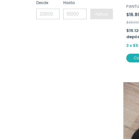
Desde
Hasta
PANTUF
$16.
Aplicar
$28.00
$15.1
depós
3
x
$5
C