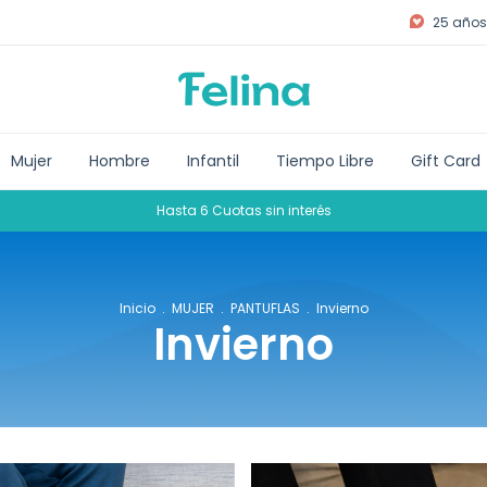
25 años 
Mujer
Hombre
Infantil
Tiempo Libre
Gift Card
Hasta 6 Cuotas sin interés
Inicio
.
MUJER
.
PANTUFLAS
.
Invierno
Invierno