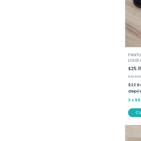
PANTU
LOLGI 
$25.1
$41.92
$22.6
depós
3
x
$8
C