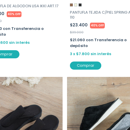
LA DE ALGODON LISA IKKI ART.17
PANTUFLA TEJIDA C/PIEL SPRING 
800
40% OFF
110
0
$23.400
40% OFF
20
con
Transferencia o
$39.000
ito
$21.060
con
Transferencia o
.600
sin interés
depósito
3
x
$7.800
sin interés
omprar
Comprar