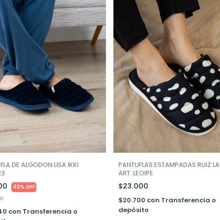
FLA DE ALGODON LISA IKKI
PANTUFLAS ESTAMPADAS RUIZ LA
23
ART. LEOIPE
600
$23.000
40% OFF
00
$20.700
con
Transferencia o
depósito
440
con
Transferencia o