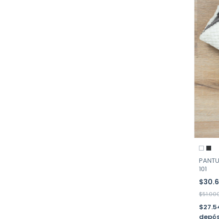
PANTU
101
$30.
$51.00
$27.
depós