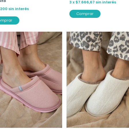
ito
3
x
$7.666,67
sin interés
.200
sin interés
Comprar
omprar