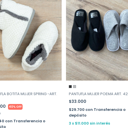
FLA BOTITA MUJER SPRING -ART.
PANTUFLA MUJER POEMA ART. 42
$33.000
600
40% OFF
$29.700
con
Transferencia o
0
depósito
540
con
Transferencia o
3
x
$11.000
sin interés
ito