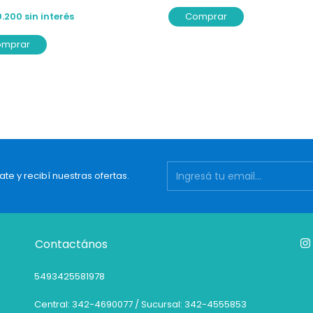
0.200
sin interés
Comprar
omprar
ate y recibí nuestras ofertas.
Contactános
5493425581978
Central: 342-4690077 / Sucursal: 342-4555853