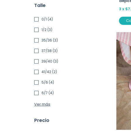
depós
Talle
3
x
$7
0/1 (4)
C
1/2 (3)
35/36 (3)
37/38 (3)
39/40 (3)
41/42 (2)
5/6 (4)
6/7 (4)
Ver más
Precio