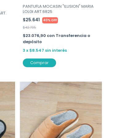
PANTUFLA MOCASIN "ILUSION" MARIA
LOLGI ART.6825
ART.
$25.641
40% OFF
$42.735
$23.076,90
con
Transferencia o
depósito
3
x
$8.547
sin interés
Comprar