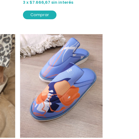
3
x
$7.666,67
sin interés
Comprar