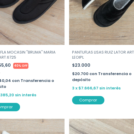
PANTUFLAS LISAS RUIZ LATOR ART
FLA MOCASIN "BRUMA" MARIA
LEOIPL
ART.6725
$23.000
55,60
40% OFF
6
$20.700
con
Transferencia o
depósito
40,04
con
Transferencia o
ito
3
x
$7.666,67
sin interés
.385,20
sin interés
Comprar
omprar