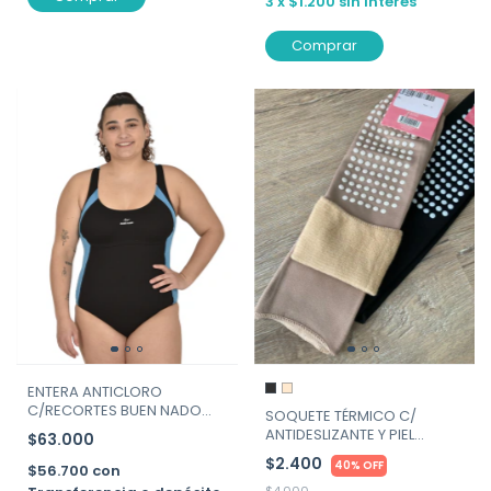
3
x
$1.200
sin interés
Comprar
ENTERA ANTICLORO
C/RECORTES BUEN NADO
SOQUETE TÉRMICO C/
ART.377
ANTIDESLIZANTE Y PIEL
$63.000
ADENTRO. ART. MAX-MANTI
$2.400
40% OFF
$56.700
con
$4.000