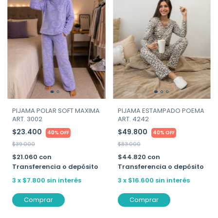
PIJAMA POLAR SOFT MAXIMA
PIJAMA ESTAMPADO POEMA
ART. 3002
ART. 4242
$23.400
$49.800
40% OFF
40% OFF
$39.000
$83.000
$21.060
con
$44.820
con
Transferencia o depósito
Transferencia o depósito
3
x
$7.800
sin interés
3
x
$16.600
sin interés
Comprar
Comprar