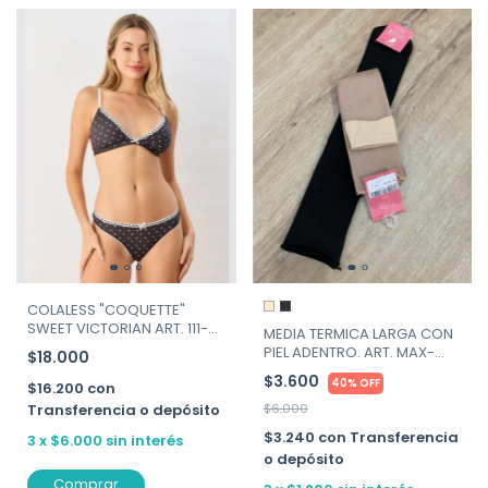
COLALESS "COQUETTE"
SWEET VICTORIAN ART. 111-
MEDIA TERMICA LARGA CON
212
PIEL ADENTRO. ART. MAX-
$18.000
MALTA
$3.600
40% OFF
$16.200
con
Transferencia o depósito
$6.000
$3.240
con
Transferencia
3
x
$6.000
sin interés
o depósito
Comprar