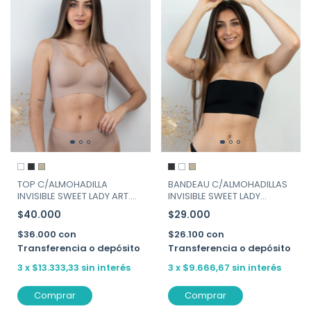
TOP C/ALMOHADILLA
BANDEAU C/ALMOHADILLAS
INVISIBLE SWEET LADY ART.
INVISIBLE SWEET LADY
257-130
ART.258-130
$40.000
$29.000
$36.000
con
$26.100
con
Transferencia o depósito
Transferencia o depósito
3
x
$13.333,33
sin interés
3
x
$9.666,67
sin interés
Comprar
Comprar