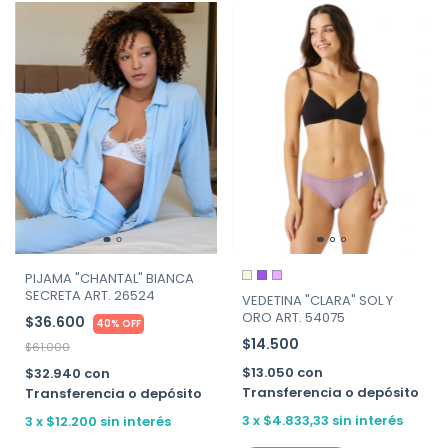
PIJAMA "CHANTAL" BIANCA
SECRETA ART. 26524
VEDETINA "CLARA" SOL Y
ORO ART. 54075
$36.600
40% OFF
$14.500
$61.000
$13.050
con
$32.940
con
Transferencia o depósito
Transferencia o depósito
3
x
$4.833,33
sin interés
3
x
$12.200
sin interés