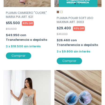
PIJAMA CAMISERO "CUORE"
MARIA PIA ART. 621
PIJAMA POLAR SOFT LISO
MAXIMA ART. 3003
$55.500
40% OFF
$29.400
40% OFF
$92.500
$49.000
$49.950
con
Transferencia o depósito
$26.460
con
Transferencia o depósito
3
x
$18.500
sin interés
3
x
$9.800
sin interés
Comprar
Comprar