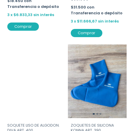
$18.450
con
Transferencia o depósito
$31.500
con
Transferencia o depósito
3
x
$6.833,33
sin interés
3
x
$11.666,67
sin interés
Comprar
Comprar
SOQUETE LISO DE ALGODON.
ZOQUETES DE SILICONA
DIVA ART. 400
KONNA ART. 390