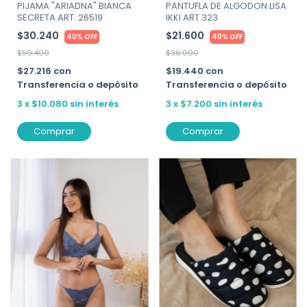
PIJAMA "ARIADNA" BIANCA
PANTUFLA DE ALGODON LISA
SECRETA ART. 26519
IKKI ART.323
$30.240
$21.600
40% OFF
40% OFF
$50.400
$36.000
$27.216
con
$19.440
con
Transferencia o depósito
Transferencia o depósito
3
x
$10.080
sin interés
3
x
$7.200
sin interés
Comprar
Comprar