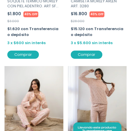
SOQUETE TERMICO MORLEY
CAMISETA MORLEY ARLEN
CON PIEL ADENTRO. ART SFB-
ART. 3280
MEDIA
$1.800
$16.800
40% OFF
40% OFF
$3.000
$28.000
$1.620
con
Transferencia
$15.120
con
Transferencia
o depósito
o depósito
3
x
$600
sin interés
3
x
$5.600
sin interés
Comprar
Comprar