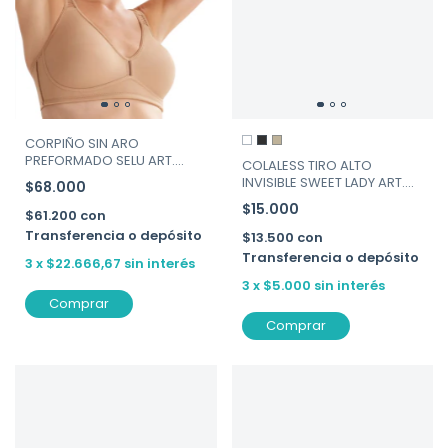
CORPIÑO SIN ARO
PREFORMADO SELU ART.
COLALESS TIRO ALTO
8754
INVISIBLE SWEET LADY ART.
$68.000
282-130
$15.000
$61.200
con
Transferencia o depósito
$13.500
con
Transferencia o depósito
3
x
$22.666,67
sin interés
3
x
$5.000
sin interés
Comprar
Comprar