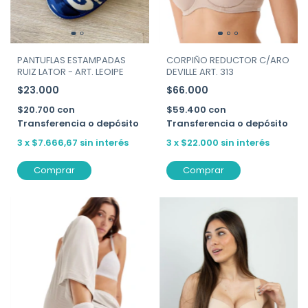
PANTUFLAS ESTAMPADAS
CORPIÑO REDUCTOR C/ARO
RUIZ LATOR - ART. LEOIPE
DEVILLE ART. 313
$23.000
$66.000
$20.700
con
$59.400
con
Transferencia o depósito
Transferencia o depósito
3
x
$7.666,67
sin interés
3
x
$22.000
sin interés
Comprar
Comprar