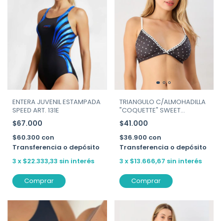
ENTERA JUVENIL ESTAMPADA
TRIANGULO C/ALMOHADILLA
SPEED ART. 131E
"COQUETTE" SWEET
VICTORIAN ART. 134-212
$67.000
$41.000
$60.300
con
$36.900
con
Transferencia o depósito
Transferencia o depósito
3
x
$22.333,33
sin interés
3
x
$13.666,67
sin interés
Comprar
Comprar