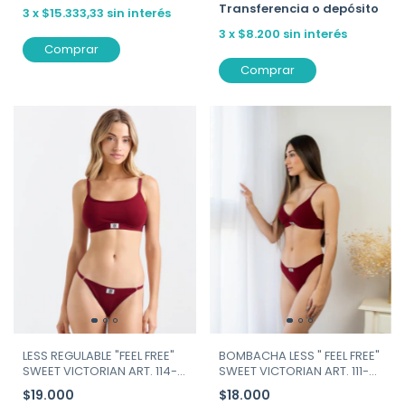
Transferencia o depósito
3
x
$15.333,33
sin interés
3
x
$8.200
sin interés
Comprar
Comprar
LESS REGULABLE "FEEL FREE"
BOMBACHA LESS " FEEL FREE"
SWEET VICTORIAN ART. 114-
SWEET VICTORIAN ART. 111-
173
173 bordó
$19.000
$18.000