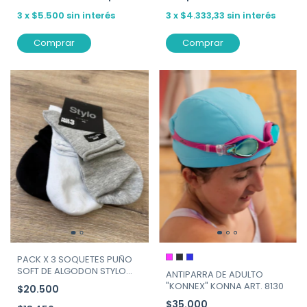
3
x
$5.500
sin interés
3
x
$4.333,33
sin interés
Comprar
Comprar
PACK X 3 SOQUETES PUÑO
SOFT DE ALGODON STYLO
ANTIPARRA DE ADULTO
ART.171
"KONNEX" KONNA ART. 8130
$20.500
$35.000