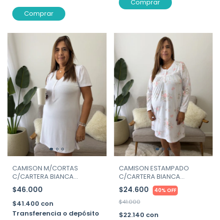
Comprar
Comprar
CAMISON M/CORTAS
CAMISON ESTAMPADO
C/CARTERA BIANCA
C/CARTERA BIANCA
SECRETA ART.26535
SECRETA ART. 26539
$46.000
$24.600
40% OFF
$41.000
$41.400
con
Transferencia o depósito
$22.140
con