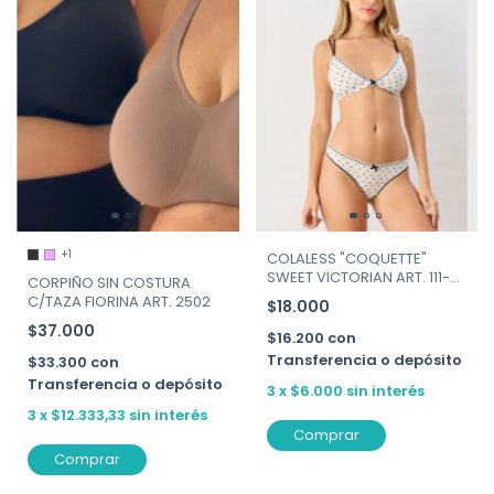
+1
COLALESS "COQUETTE"
SWEET VICTORIAN ART. 111-
CORPIÑO SIN COSTURA
212
C/TAZA FIORINA ART. 2502
$18.000
$37.000
$16.200
con
Transferencia o depósito
$33.300
con
Transferencia o depósito
3
x
$6.000
sin interés
3
x
$12.333,33
sin interés
Comprar
Comprar