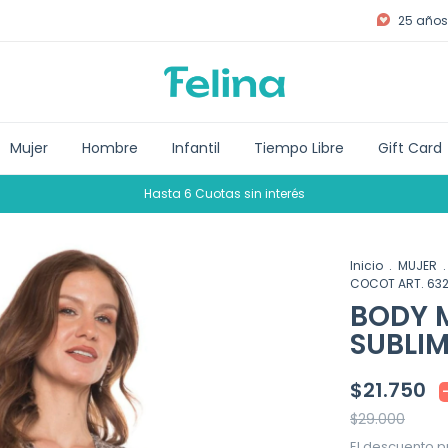
25 años 
Mujer
Hombre
Infantil
Tiempo Libre
Gift Card
Hasta 6 Cuotas sin interés
Inicio
.
MUJER
.
COCOT ART. 632
BODY 
SUBLIM
$21.750
$29.000
El descuento p