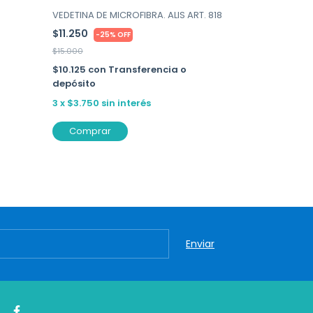
+1
VEDETINA DE MICROFIBRA. ALIS ART. 818
CAMISOLIN SEXY
$11.250
-
25
%
OFF
18007
$15.000
$39.750
-
25
$10.125
con
Transferencia o
$53.000
depósito
$35.775
con
3
x
$3.750
sin interés
depósito
3
x
$13.250
si
Comprar
Comprar