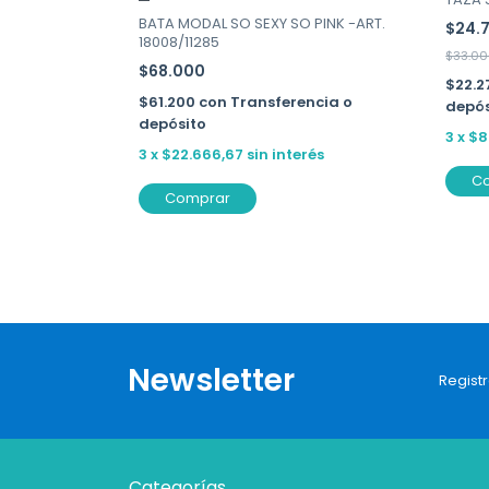
BATA MODAL SO SEXY SO PINK -ART.
$24.
18008/11285
$33.0
$68.000
ncia o
$22.
$61.200
con
Transferencia o
depós
depósito
3
x
$8
3
x
$22.666,67
sin interés
C
Comprar
Newsletter
Registr
Categorías