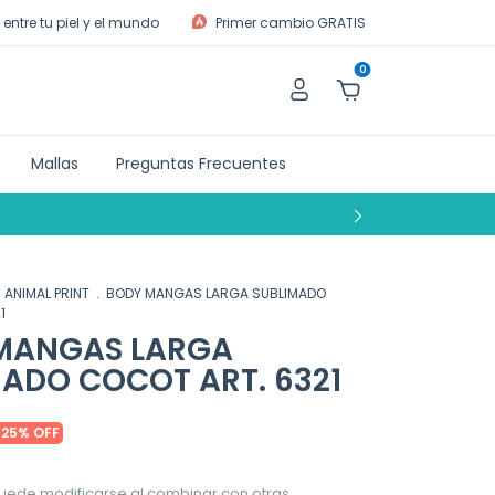
entre tu piel y el mundo
Primer cambio GRATIS
0
Mallas
Preguntas Frecuentes
ANIMAL PRINT
.
BODY MANGAS LARGA SUBLIMADO
1
MANGAS LARGA
ADO COCOT ART. 6321
-
25
%
OFF
uede modificarse al combinar con otras