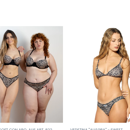
VEDETINA "ALLEGRA" - SWEET
SOFT CON ARO. ALIS ART. 822