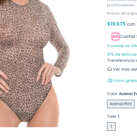
promociones.
Precio sin imp
$19.575
con
Cuotas 
3
cuotas sin in
10% de descue
Transferencia 
Ver más det
Envío gratis
Color:
Animal Pr
Animal Print
Talle:
1
1