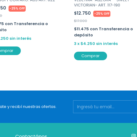
VICTORIAN- ART. 117-190
750
-
25
%
OFF
$12.750
-
25
%
OFF
00
$17.000
275
con
Transferencia o
$11.475
con
Transferencia o
ito
depósito
.250
sin interés
3
x
$4.250
sin interés
omprar
Comprar
ate y recibí nuestras ofertas.
Contactános