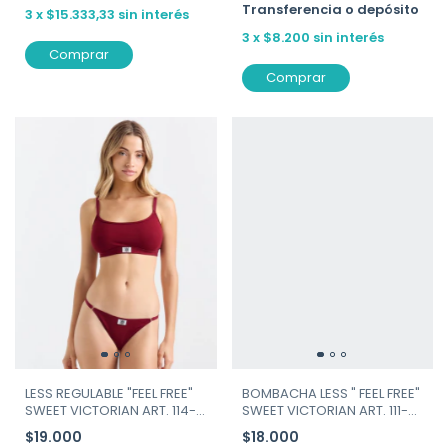
Transferencia o depósito
3
x
$15.333,33
sin interés
3
x
$8.200
sin interés
Comprar
Comprar
LESS REGULABLE "FEEL FREE"
BOMBACHA LESS " FEEL FREE"
SWEET VICTORIAN ART. 114-
SWEET VICTORIAN ART. 111-
173
173 bordó
$19.000
$18.000