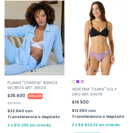
PIJAMA "CHANTAL" BIANCA
SECRETA ART. 26524
VEDETINA "CLARA" SOL Y
ORO ART. 54075
$36.600
40% OFF
$14.500
$61.000
$13.050
con
$32.940
con
Transferencia o depósito
Transferencia o depósito
3
x
$4.833,33
sin interés
3
x
$12.200
sin interés