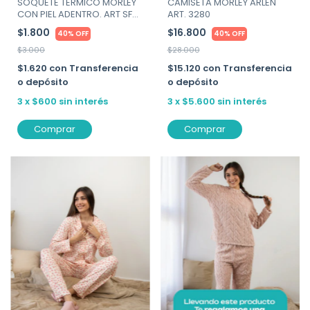
SOQUETE TERMICO MORLEY
CAMISETA MORLEY ARLEN
CON PIEL ADENTRO. ART SFB-
ART. 3280
MEDIA
$1.800
$16.800
40% OFF
40% OFF
$3.000
$28.000
$1.620
con
Transferencia
$15.120
con
Transferencia
o depósito
o depósito
3
x
$600
sin interés
3
x
$5.600
sin interés
Comprar
Comprar