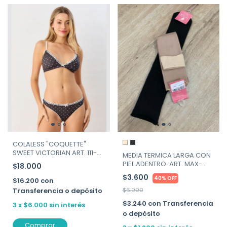
COLALESS "COQUETTE"
SWEET VICTORIAN ART. 111-
MEDIA TERMICA LARGA CON
212
PIEL ADENTRO. ART. MAX-
$18.000
MALTA
$3.600
40% OFF
$16.200
con
Transferencia o depósito
$6.000
$3.240
con
Transferencia
3
x
$6.000
sin interés
o depósito
Comprar