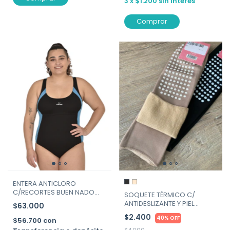
3
x
$1.200
sin interés
Comprar
ENTERA ANTICLORO
C/RECORTES BUEN NADO
SOQUETE TÉRMICO C/
ART.377
ANTIDESLIZANTE Y PIEL
$63.000
ADENTRO. ART. MAX-MANTI
$2.400
40% OFF
$56.700
con
$4.000