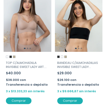
TOP C/ALMOHADILLA
BANDEAU C/ALMOHADILLAS
INVISIBLE SWEET LADY ART.
INVISIBLE SWEET LADY
257-130
ART.258-130
$40.000
$29.000
$36.000
con
$26.100
con
Transferencia o depósito
Transferencia o depósito
3
x
$13.333,33
sin interés
3
x
$9.666,67
sin interés
Comprar
Comprar