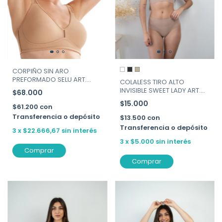
CORPIÑO SIN ARO
PREFORMADO SELU ART.
COLALESS TIRO ALTO
8754
INVISIBLE SWEET LADY ART.
$68.000
282-130
$15.000
$61.200
con
Transferencia o depósito
$13.500
con
Transferencia o depósito
3
x
$22.666,67
sin interés
3
x
$5.000
sin interés
Comprar
Comprar