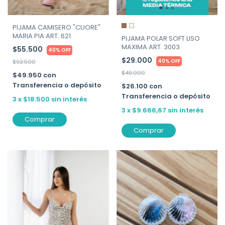
PIJAMA CAMISERO "CUORE"
MARIA PIA ART. 621
PIJAMA POLAR SOFT LISO
MAXIMA ART. 3003
$55.500
40% OFF
$29.000
40% OFF
$92.500
$49.000
$49.950
con
Transferencia o depósito
$26.100
con
Transferencia o depósito
3
x
$18.500
sin interés
3
x
$9.666,67
sin interés
Comprar
Comprar