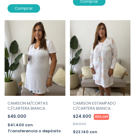
Comprar
Comprar
CAMISON M/CORTAS
CAMISON ESTAMPADO
C/CARTERA BIANCA
C/CARTERA BIANCA
SECRETA ART.26535
SECRETA ART. 26539
$46.000
$24.600
40% OFF
$41.000
$41.400
con
Transferencia o depósito
$22.140
con