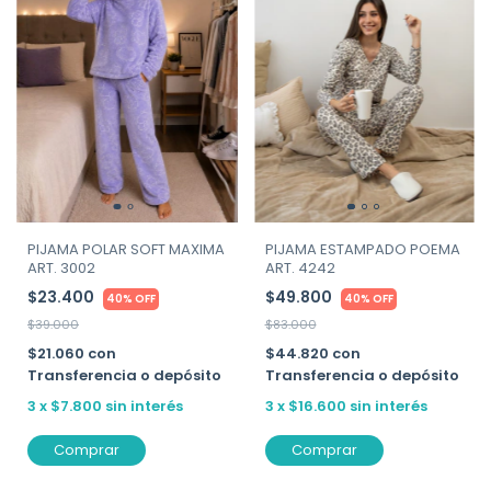
PIJAMA POLAR SOFT MAXIMA
PIJAMA ESTAMPADO POEMA
ART. 3002
ART. 4242
$23.400
$49.800
40% OFF
40% OFF
$39.000
$83.000
$21.060
con
$44.820
con
Transferencia o depósito
Transferencia o depósito
3
x
$7.800
sin interés
3
x
$16.600
sin interés
Comprar
Comprar