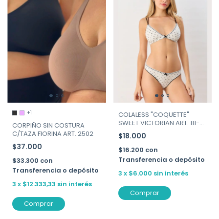
+1
COLALESS "COQUETTE"
SWEET VICTORIAN ART. 111-
CORPIÑO SIN COSTURA
212
C/TAZA FIORINA ART. 2502
$18.000
$37.000
$16.200
con
Transferencia o depósito
$33.300
con
Transferencia o depósito
3
x
$6.000
sin interés
3
x
$12.333,33
sin interés
Comprar
Comprar