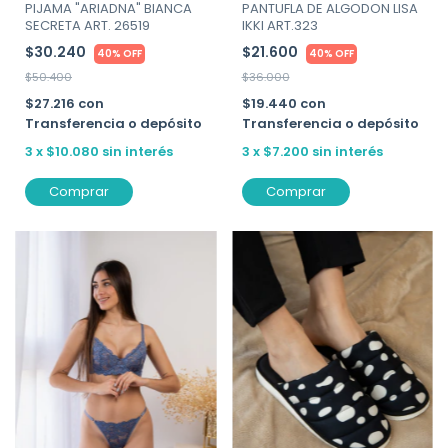
PIJAMA "ARIADNA" BIANCA
PANTUFLA DE ALGODON LISA
SECRETA ART. 26519
IKKI ART.323
$30.240
$21.600
40% OFF
40% OFF
$50.400
$36.000
$27.216
con
$19.440
con
Transferencia o depósito
Transferencia o depósito
3
x
$10.080
sin interés
3
x
$7.200
sin interés
Comprar
Comprar