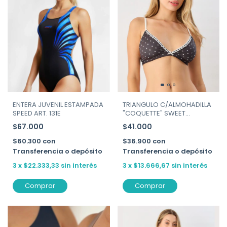
ENTERA JUVENIL ESTAMPADA
TRIANGULO C/ALMOHADILLA
SPEED ART. 131E
"COQUETTE" SWEET
VICTORIAN ART. 134-212
$67.000
$41.000
$60.300
con
$36.900
con
Transferencia o depósito
Transferencia o depósito
3
x
$22.333,33
sin interés
3
x
$13.666,67
sin interés
Comprar
Comprar