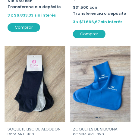
$18.450
con
Transferencia o depósito
$31.500
con
Transferencia o depósito
3
x
$6.833,33
sin interés
3
x
$11.666,67
sin interés
Comprar
Comprar
SOQUETE LISO DE ALGODON.
ZOQUETES DE SILICONA
DIVA ART. 400
KONNA ART. 390