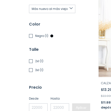
Color
Negro (1)
Talle
2xl (1)
3xl (1)
CALZA
Precio
$13.
$22.00
Desde
Hasta
$11.8
depós
Aplicar