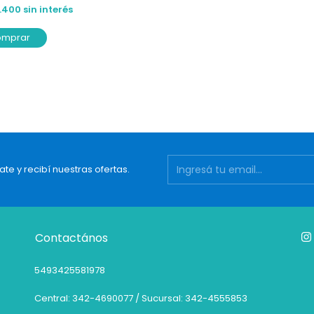
.400
sin interés
omprar
ate y recibí nuestras ofertas.
Contactános
5493425581978
Central: 342-4690077 / Sucursal: 342-4555853