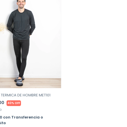
 TERMICA DE HOMBRE MET101
200
40% OFF
0
80
con
Transferencia o
ito