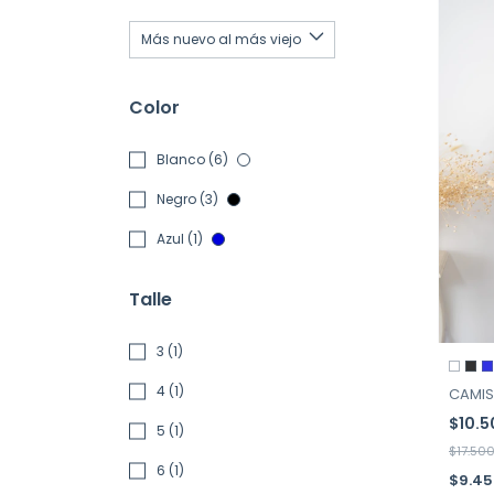
Color
Blanco (6)
Negro (3)
Azul (1)
Talle
3 (1)
4 (1)
CAMISE
$10.
5 (1)
$17.50
6 (1)
$9.4