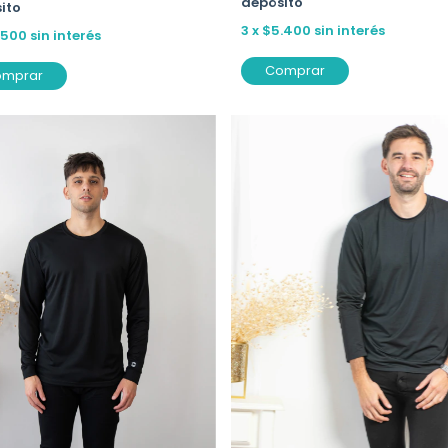
depósito
ito
3
x
$5.400
sin interés
.500
sin interés
Comprar
omprar