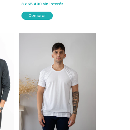
3
x
$5.400
sin interés
Comprar