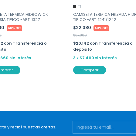
CAMISETA TERMICA FRIZADA HID
ETA TERMICA HIDROWICK
TIPICO -ART. 1241/1242
IA TIPICO -ART. 1327
$22.380
980
40% OFF
40% OFF
$37.300
0
$20.142
con
Transferencia o
82
con
Transferencia o
depósito
ito
3
x
$7.460
sin interés
.660
sin interés
Comprar
omprar
ate y recibí nuestras ofertas.