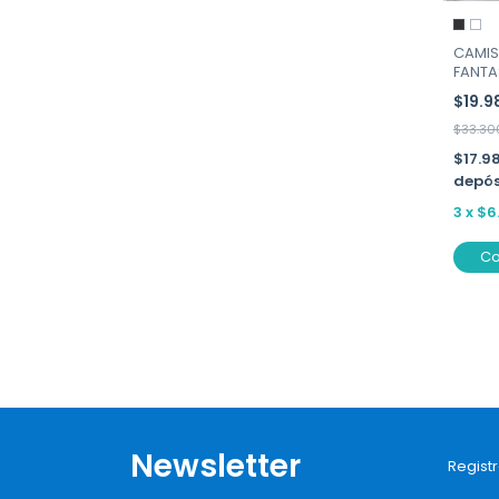
CAMIS
FANTAS
$19.
$33.30
$17.9
depós
3
x
$6
C
Newsletter
Registr