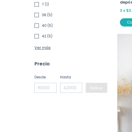
depós
7 (1)
3
x
$3
38 (5)
C
40 (5)
42 (5)
Ver más
Precio
Desde
Hasta
Aplicar