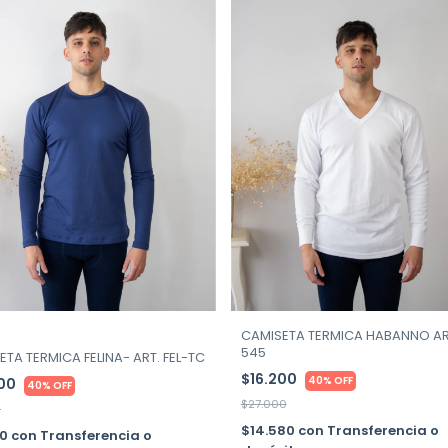
CAMISETA TERMICA HABANNO AR
545
TA TERMICA FELINA- ART. FEL-TC
$16.200
40% OFF
500
40% OFF
$27.000
0
$14.580
con
Transferencia o
50
con
Transferencia o