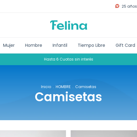
25 años 
Mujer
Hombre
Infantil
Tiempo Libre
Gift Card
Hasta 6 Cuotas sin interés
Inicio
.
HOMBRE
.
Camisetas
Camisetas