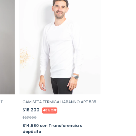
CAMISETA TERMICA HABANNO ART.535
T.
$16.200
40% OFF
$27.000
$14.580
con
Transferencia o
depósito