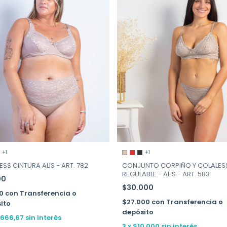
+1
+1
SS CINTURA ALIS - ART. 782
CONJUNTO CORPIÑO Y COLALES
REGULABLE - ALIS - ART. 583
00
$30.000
00
con
Transferencia o
$27.000
con
Transferencia o
ito
depósito
.666,67
sin interés
3
x
$10.000
sin interés