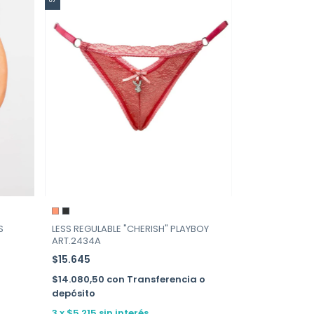
LESS REGULABLE "CHERISH" PLAYBOY
S
ART.2434A
$15.645
$14.080,50
con
Transferencia o
depósito
3
x
$5.215
sin interés