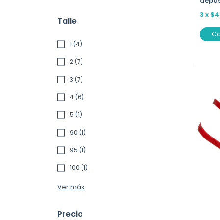
depós
3
x
$4
Talle
C
1 (4)
2 (7)
3 (7)
4 (6)
5 (1)
90 (1)
95 (1)
100 (1)
Ver más
Precio