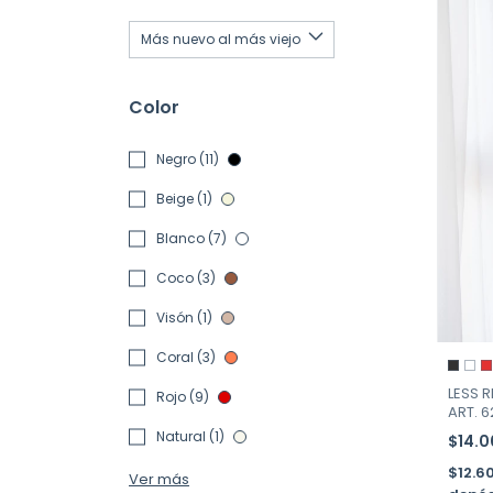
Color
Negro (11)
Beige (1)
Blanco (7)
Coco (3)
Visón (1)
Coral (3)
LESS 
Rojo (9)
ART. 6
Natural (1)
$14.
$12.6
Ver más