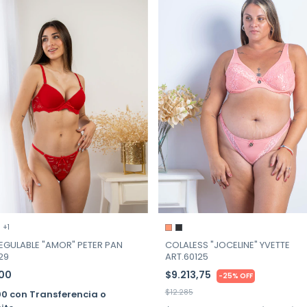
+1
COLALESS "JOCELINE" YVETTE
REGULABLE "AMOR" PETER PAN
ART.60125
29
$9.213,75
000
-
25
%
OFF
$12.285
00
con
Transferencia o