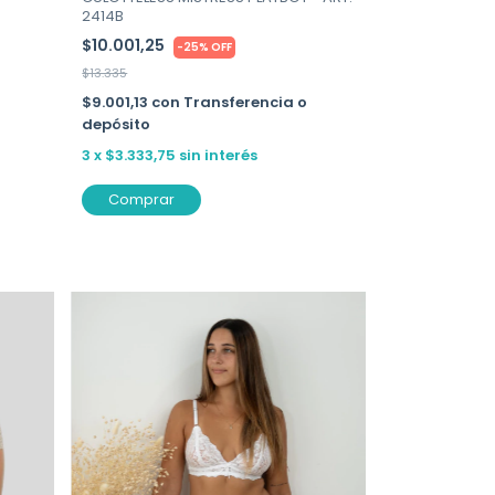
2414B
$10.001,25
-
25
%
OFF
$13.335
$9.001,13
con
Transferencia o
depósito
3
x
$3.333,75
sin interés
Comprar