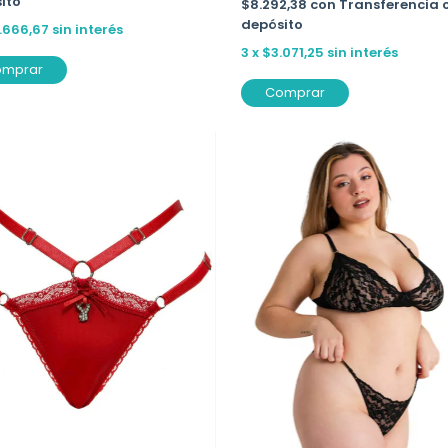
ito
$8.292,38
con
Transferencia 
depósito
.666,67
sin interés
3
x
$3.071,25
sin interés
omprar
Comprar