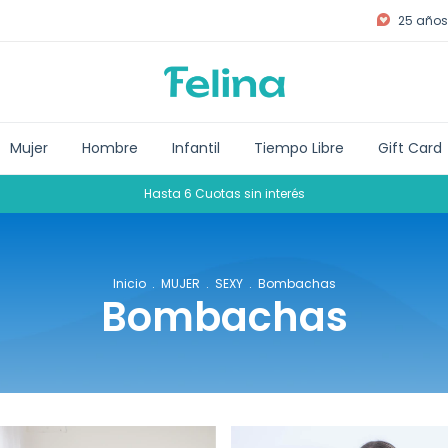
25 años 
Mujer
Hombre
Infantil
Tiempo Libre
Gift Card
Hasta 6 Cuotas sin interés
Inicio
.
MUJER
.
SEXY
.
Bombachas
Bombachas