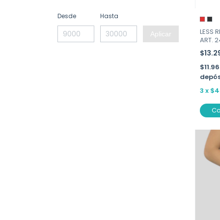
Desde
Hasta
LESS 
Aplicar
ART. 
$13.2
$11.9
depós
3
x
$4
C