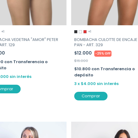
+1
+1
CHA VEDETINA "AMOR" PETER
BOMBACHA CULOTTE DE ENCAJE 
ART. 129
PAN - ART. 329
000
$12.000
-
25
%
OFF
$16.000
00
con
Transferencia o
ito
$10.800
con
Transferencia o
depósito
.000
sin interés
3
x
$4.000
sin interés
omprar
Comprar