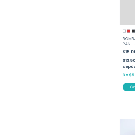
BOMBA
PAN - 
$15.
$13.5
depós
3
x
$5
C