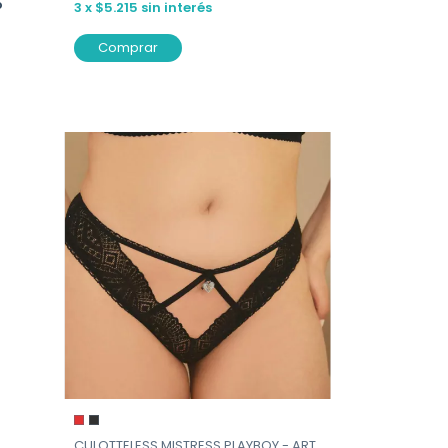
o
3
x
$5.215
sin interés
Comprar
CULOTTELESS MISTRESS PLAYBOY - ART.