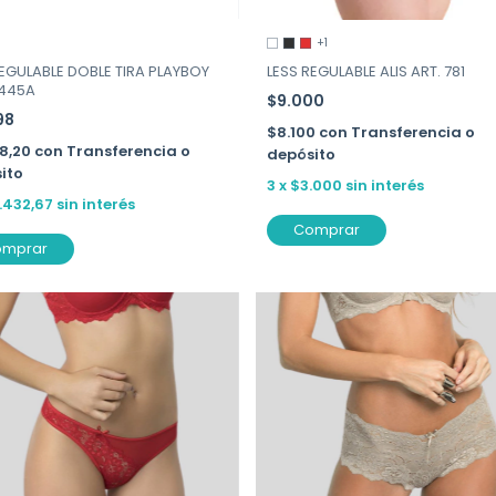
+1
REGULABLE DOBLE TIRA PLAYBOY
LESS REGULABLE ALIS ART. 781
2445A
$9.000
98
$8.100
con
Transferencia o
68,20
con
Transferencia o
depósito
ito
3
x
$3.000
sin interés
.432,67
sin interés
Comprar
omprar