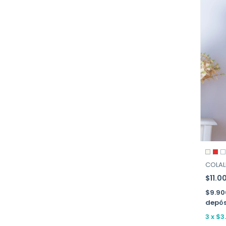
COLALE
$11.0
$9.9
depós
3
x
$3