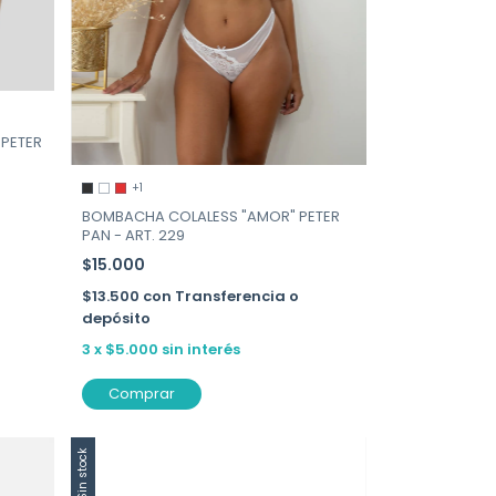
PETER
+1
BOMBACHA COLALESS "AMOR" PETER
PAN - ART. 229
$15.000
$13.500
con
Transferencia o
depósito
3
x
$5.000
sin interés
Comprar
Sin stock