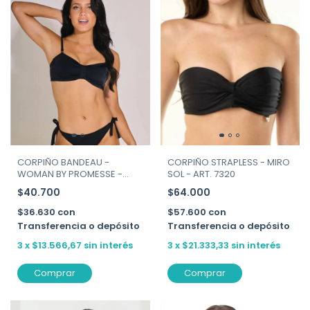
CORPIÑO BANDEAU -
CORPIÑO STRAPLESS - MIRO
WOMAN BY PROMESSE -
SOL - ART. 7320
ART. 55276
$40.700
$64.000
$36.630
con
$57.600
con
Transferencia o depósito
Transferencia o depósito
3
x
$13.566,67
sin interés
3
x
$21.333,33
sin interés
Comprar
Comprar