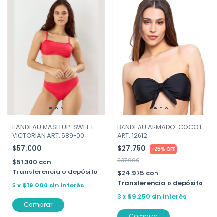
BANDEAU MASH UP. SWEET
BANDEAU ARMADO. COCOT
VICTORIAN ART. 589-00
ART. 12612
$57.000
$27.750
-
25
%
OFF
$37.000
$51.300
con
Transferencia o depósito
$24.975
con
Transferencia o depósito
3
x
$19.000
sin interés
3
x
$9.250
sin interés
Comprar
Comprar