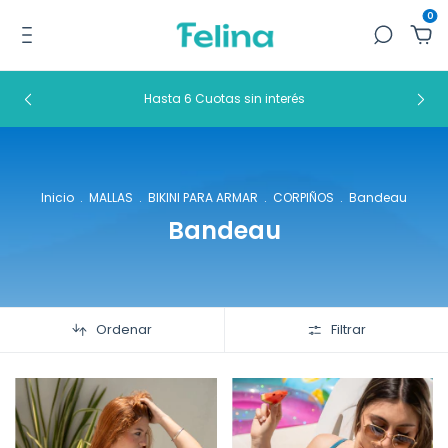
0
Hasta 6 Cuotas sin interés
Inicio
.
MALLAS
.
BIKINI PARA ARMAR
.
CORPIÑOS
.
Bandeau
Bandeau
Ordenar
Filtrar