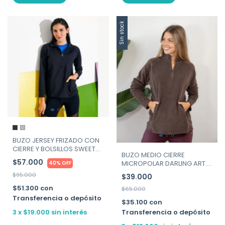
Sin stock
BUZO JERSEY FRIZADO CON
CIERRE Y BOLSILLOS SWEET
BUZO MEDIO CIERRE
LADY -ART. 20312-030
$57.000
MICROPOLAR DARLING ART.
40% OFF
15359
$95.000
$39.000
$51.300
con
$65.000
Transferencia o depósito
$35.100
con
Transferencia o depósito
3
x
$19.000
sin interés