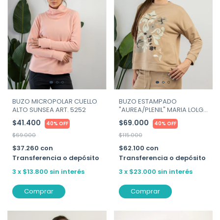
BUZO ESTAMPADO
BUZO MICROPOLAR CUELLO
"AUREA/PLENIL" MARIA LOLGI
ALTO SUNSEA ART. 5252
ART. 526
$69.000
$41.400
40% OFF
40% OFF
$115.000
$69.000
$62.100
con
$37.260
con
Transferencia o depósito
Transferencia o depósito
3
x
$23.000
sin interés
3
x
$13.800
sin interés
Comprar
Comprar