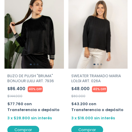
BUZO DE PLUSH "BRUMA"
SWEATER TRAMADO MARIA
BONJOUR LULU ART. 7936
LOLGI ART. 026A
$86.400
$48.000
40% OFF
40% OFF
$144.000
$80.000
$77.760
con
$43.200
con
Transferencia o depósito
Transferencia o depósito
3
x
$28.800
sin interés
3
x
$16.000
sin interés
Comprar
Comprar