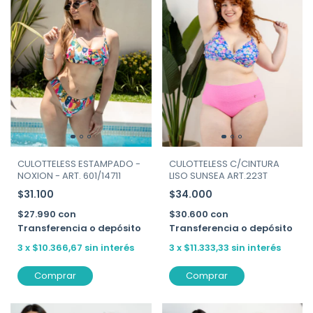
CULOTTELESS ESTAMPADO -
CULOTTELESS C/CINTURA
NOXION - ART. 601/14711
LISO SUNSEA ART.223T
$31.100
$34.000
$27.990
con
$30.600
con
Transferencia o depósito
Transferencia o depósito
3
x
$10.366,67
sin interés
3
x
$11.333,33
sin interés
Comprar
Comprar