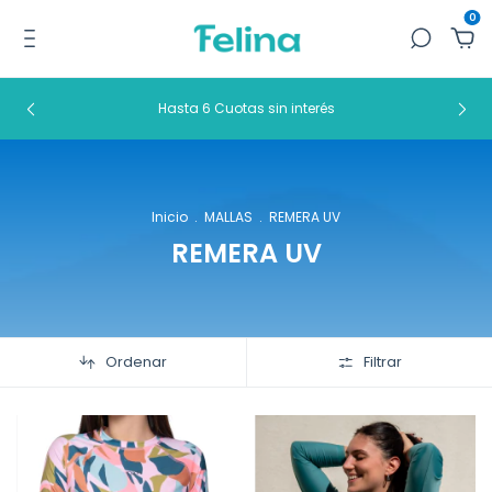
0
Hasta 6 Cuotas sin interés
Inicio
.
MALLAS
.
REMERA UV
REMERA UV
Ordenar
Filtrar