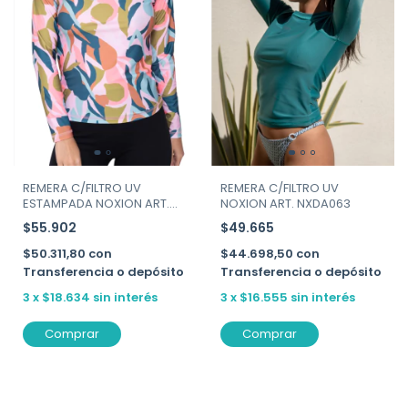
REMERA C/FILTRO UV
REMERA C/FILTRO UV
ESTAMPADA NOXION ART.
NOXION ART. NXDA063
NXDA043
$55.902
$49.665
$50.311,80
con
$44.698,50
con
Transferencia o depósito
Transferencia o depósito
3
x
$18.634
sin interés
3
x
$16.555
sin interés
Comprar
Comprar