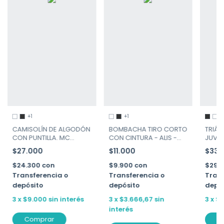
+1
+1
BOMBACHA TIRO CORTO
CAMISOLÍN DE ALGODÓN
TRIÁN
CON CINTURA - ALIS -
CON PUNTILLA. MC
JUVEN
ART. 600
CARTNEY ART. 1190
VICTO
$11.000
$27.000
$33.
$9.900
con
$24.300
con
$29.
Transferencia o
Transferencia o
Trans
depósito
depósito
depó
3
x
$3.666,67
sin
3
x
$9.000
sin interés
3
x
$1
interés
Comprar
C