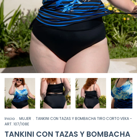
Inicio
.
MUJER
.
TANKINI CON TAZAS Y BOMBACHA TIRO CORTO VEKA -
ART. 107/108E
TANKINI CON TAZAS Y BOMBACHA