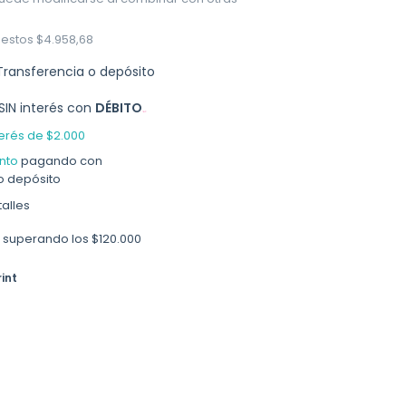
uestos
$4.958,68
Transferencia o depósito
SIN interés con
DÉBITO
terés de
$2.000
nto
pagando con
o depósito
alles
superando los
$120.000
int