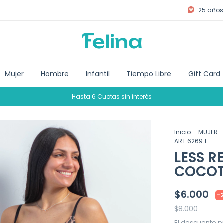
25 años 
Mujer
Hombre
Infantil
Tiempo Libre
Gift Card
Hasta 6 Cuotas sin interés
Inicio
.
MUJER
.
ART.6269.1
LESS 
COCOT 
$6.000
-
$8.000
El descuento p