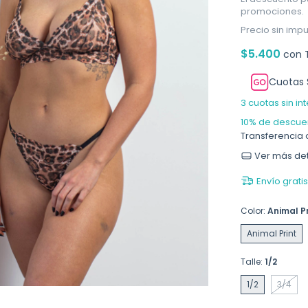
promociones.
Precio sin imp
$5.400
con
Cuotas 
3
cuotas sin in
10% de descue
Transferencia 
Ver más det
Envío gratis
Color:
Animal Pr
Animal Print
Talle:
1/2
1/2
3/4