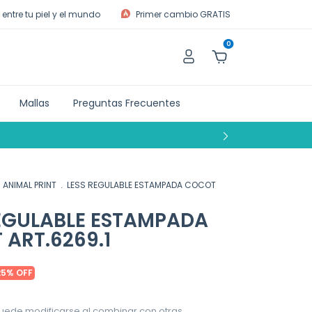
entre tu piel y el mundo
Primer cambio GRATIS
0
Mallas
Preguntas Frecuentes
ANIMAL PRINT
.
LESS REGULABLE ESTAMPADA COCOT
REGULABLE ESTAMPADA
ART.6269.1
25
%
OFF
uede modificarse al combinar con otras