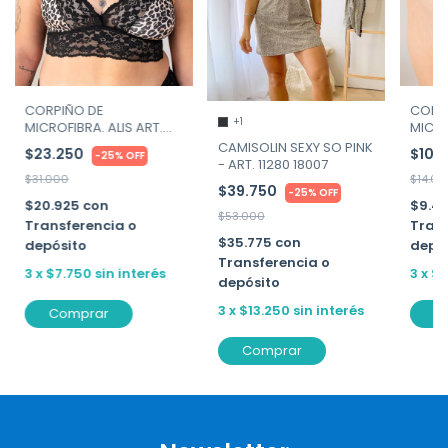
CORPIÑO DE
COLAL
+1
MICROFIBRA. ALIS ART.
MICRO
819
817
CAMISOLIN SEXY SO PINK
$23.250
$10.
-
25
%
OFF
- ART. 11280 18007
$31.000
$14.00
$39.750
-
25
%
OFF
$20.925
con
$9.4
$53.000
Transferencia o
Trans
$35.775
con
depósito
depó
Transferencia o
3
x
$7.750
sin interés
3
x
$3
depósito
3
x
$13.250
sin interés
Comprar
C
Comprar