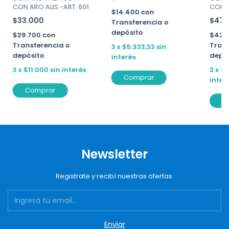
CON ARO ALIS -ART. 601
CONTR
$14.400
con
ART. 
$33.000
$47.
Transferencia o
depósito
$29.700
con
$42.
Transferencia o
Trans
3
x
$5.333,33
sin
depósito
depó
interés
3
x
$11.000
sin interés
3
x
$1
Comprar
inter
Comprar
C
Newsletter
Registrate y recibí nuestras ofertas.