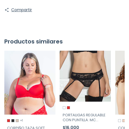
Compartir
Productos similares
PORTALIGAS REGULABLE
CON PUNTILLA. MC
+1
CARTNEY ART. 92
$16.000
CORPIÑO TAZA SOFT
CORP