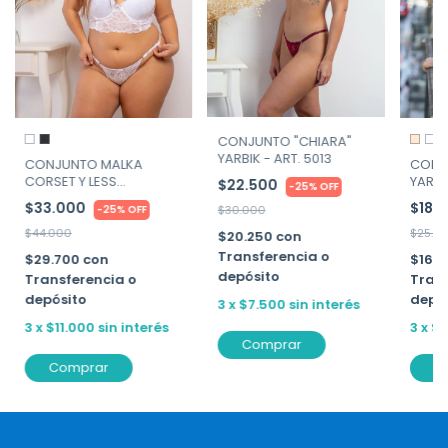
CONJUNTO "CHIARA"
YARBIK - ART. 5013
CONJ
CONJUNTO MALKA
YARBI
CORSET Y LESS
$22.500
-
25
%
OFF
REGULABLE YARBIK ART.
$18.
$33.000
-
25
%
OFF
$30.000
5000
$25.0
$44.000
$20.250
con
Transferencia o
$16.
$29.700
con
depósito
Trans
Transferencia o
depó
depósito
3
x
$7.500
sin interés
3
x
$6
3
x
$11.000
sin interés
Comprar
C
Comprar