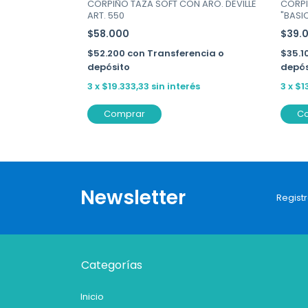
 ARO ALIS -
CORPIÑO TAZA SOFT CON ARO. DEVILLE
CORPI
ART. 550
"BASI
$58.000
$39.
ncia o
$52.200
con
Transferencia o
$35.1
depósito
depós
3
x
$19.333,33
sin interés
3
x
$1
Comprar
C
Newsletter
Registr
Categorías
Inicio