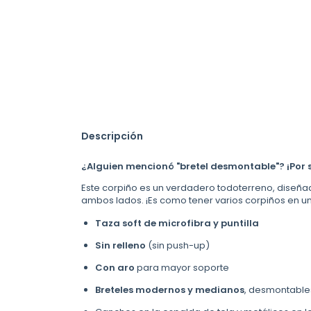
Descripción
¿Alguien mencionó "bretel desmontable"? ¡Por 
Este corpiño es un verdadero todoterreno, diseñado
ambos lados. ¡Es como tener varios corpiños en un
Taza soft de microfibra y puntilla
Sin relleno
(sin push-up)
Con aro
para mayor soporte
Breteles modernos y medianos
, desmontable