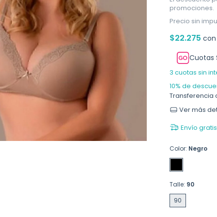
promociones.
Precio sin imp
$22.275
con
Cuotas 
3
cuotas sin in
10% de descue
Transferencia 
Ver más det
Envío gratis
Color:
Negro
Talle:
90
90