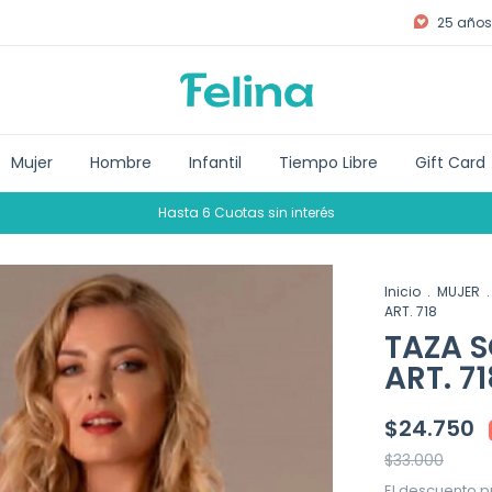
25 años 
Mujer
Hombre
Infantil
Tiempo Libre
Gift Card
Hasta 6 Cuotas sin interés
Inicio
.
MUJER
.
ART. 718
TAZA S
ART. 71
$24.750
$33.000
El descuento p