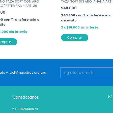
TAZA SOFT SIN ARO. ANALÍA ART.
ÑO TAZA SOFT CON ARO
CO" PETER PAN - ART. 39
$48.000
000
$43.200
con
Transferencia o
00
con
Transferencia o
depósito
ito
3
x
$16.000
sin interés
3.000
sin interés
Comprar
omprar
ate y recibí nuestras ofertas.
Contactános
5493425581978