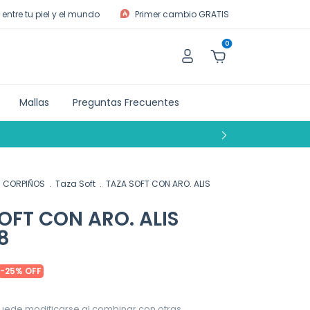
entre tu piel y el mundo
Primer cambio GRATIS
0
Mallas
Preguntas Frecuentes
CORPIÑOS
.
Taza Soft
.
TAZA SOFT CON ARO. ALIS
OFT CON ARO. ALIS
8
-
25
%
OFF
uede modificarse al combinar con otras