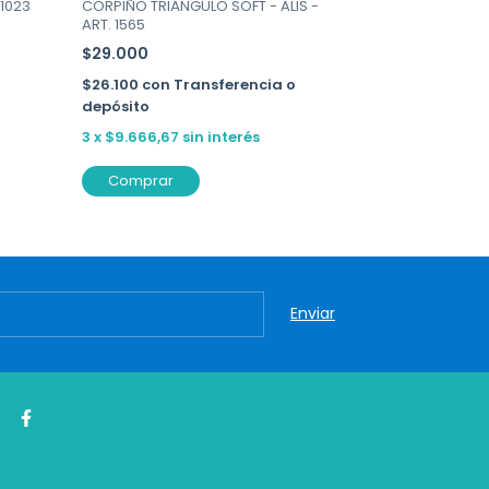
 1023
CORPIÑO TRIÁNGULO SOFT - ALIS -
TAZA SOFT CO
ART. 1565
ANA GRANT - A
$29.000
$45.957
$26.100
con
Transferencia o
$41.361,30
co
depósito
depósito
3
x
$9.666,67
sin interés
3
x
$15.319
sin
Comprar
Comprar