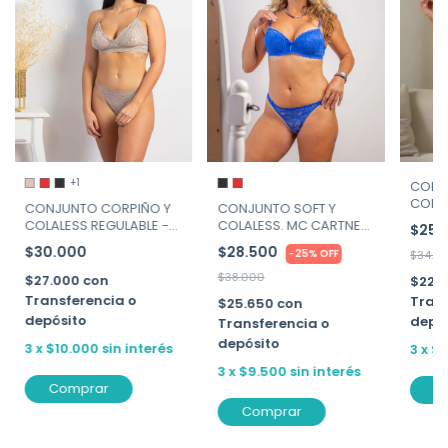
+1
CONJ
COLAL
CONJUNTO CORPIÑO Y
CONJUNTO SOFT Y
YARBI
COLALESS REGULABLE -
COLALESS. MC CARTNEY
$25.
ALIS - ART. 583
ART. 9
$30.000
$28.500
-
25
%
OFF
$34.0
$38.000
$27.000
con
$22.
Transferencia o
Trans
$25.650
con
depósito
depó
Transferencia o
depósito
3
x
$10.000
sin interés
3
x
$8
3
x
$9.500
sin interés
Comprar
C
Comprar