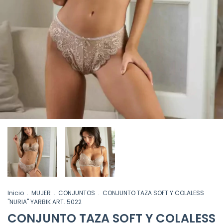
Inicio
.
MUJER
.
CONJUNTOS
.
CONJUNTO TAZA SOFT Y COLALESS
"NURIA" YARBIK ART. 5022
CONJUNTO TAZA SOFT Y COLALESS