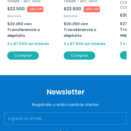
YARBIK - ART. 5013
YARBIK - ART. 5013
CONJ
COLAL
$22.500
$22.500
-
25
%
OFF
-
25
%
OFF
ALIS -
$30.
$30.000
$30.000
$27.
$20.250
con
$20.250
con
Trans
Transferencia o
Transferencia o
depó
depósito
depósito
3
x
$1
3
x
$7.500
sin interés
3
x
$7.500
sin interés
C
Comprar
Comprar
Newsletter
Registrate y recibí nuestras ofertas.