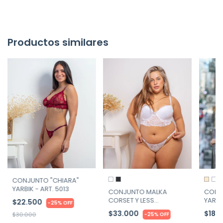
Productos similares
CONJUNTO "CHIARA"
YARBIK - ART. 5013
CONJ
CONJUNTO MALKA
YARBI
CORSET Y LESS
$22.500
-
25
%
OFF
REGULABLE YARBIK ART.
$18.
$33.000
-
25
%
OFF
$30.000
5000