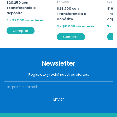
$25.0
$44.000
$20.250
con
Transferencia o
$16.
$29.700
con
depósito
Trans
Transferencia o
depó
depósito
3
x
$7.500
sin interés
3
x
$6
3
x
$11.000
sin interés
Comprar
C
Comprar
Newsletter
Registrate y recibí nuestras ofertas.