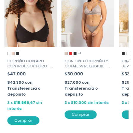
+1
CORPIÑO CON ARO
CONJUNTO CORPIÑO Y
TRIÁN
CONTROL. SOL Y ORO -
COLALESS REGULABLE -
JUVEN
ART. 46133
ALIS - ART. 583
VICTO
$47.000
$30.000
$33.
$42.300
con
$27.000
con
$29.
Transferencia o
Transferencia o
Trans
depósito
depósito
depó
3
x
$15.666,67
sin
3
x
$10.000
sin interés
3
x
$1
interés
Comprar
C
Comprar