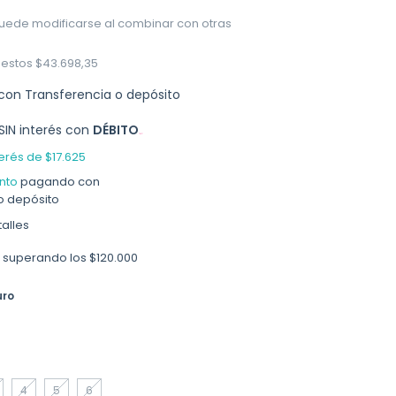
uede modificarse al combinar con otras
uestos
$43.698,35
con
Transferencia o depósito
SIN interés con
DÉBITO
terés de
$17.625
nto
pagando con
o depósito
alles
superando los
$120.000
uro
4
5
6