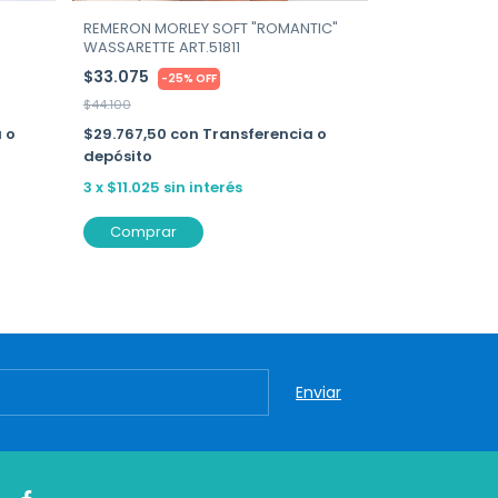
REMERON MORLEY SOFT "ROMANTIC"
WASSARETTE ART.51811
CAMISOLA CO
SECRETA ART.
$33.075
-
25
%
OFF
$25.912,50
$44.100
$34.550
 o
$29.767,50
con
Transferencia o
depósito
$23.321,25
co
depósito
3
x
$11.025
sin interés
3
x
$8.637,50
Comprar
Comprar