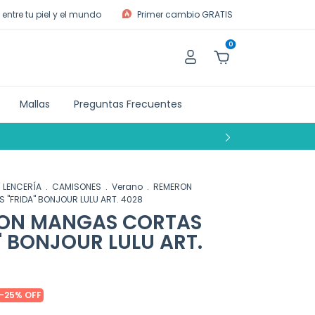
entre tu piel y el mundo
Primer cambio GRATIS
0
Mallas
Preguntas Frecuentes
LENCERÍA
.
CAMISONES
.
Verano
.
REMERON
"FRIDA" BONJOUR LULU ART. 4028
ON MANGAS CORTAS
" BONJOUR LULU ART.
-
25
%
OFF