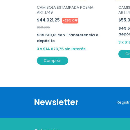
CAMISOLA ESTAMPADA POEMA
CAMI
ART.1749
ART.1
ncia o
$44.021,25
$55.
-
25
%
OFF
$58.695
$49.
depós
$39.619,13
con
Transferencia o
depósito
3
x
$1
3
x
$14.673,75
sin interés
C
Comprar
Newsletter
Registr