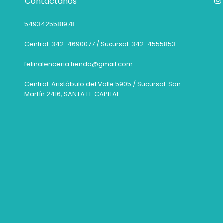
Contactános
5493425581978
Central: 342-4690077 / Sucursal: 342-4555853
felinalenceria.tienda@gmail.com
Central: Aristóbulo del Valle 5905 / Sucursal: San
Martín 2416, SANTA FE CAPITAL