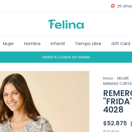
25 años 
Mujer
Hombre
Infantil
Tiempo Libre
Gift Card
Hasta 6 Cuotas sin interés
Inicio
.
MUJER
.
MANGAS CORTAS 
REMER
"FRIDA
4028
$52.875
$70.500