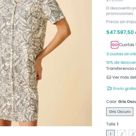
El descuento p
promociones.
Precio sin imp
$47.587,50
Cuotas 
3
cuotas sin in
10% de descue
Transferencia 
Ver más det
Envío gratis
Color:
Gris Osc
Gris Oscuro
Talle:
1
1
2
3