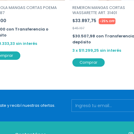
REMERON MANGAS CORTAS
SOLA MANGAS CORTAS POEMA
WASSARETTE ART. 31401
487
$33.897,75
000
-
25
%
OFF
$45.197
500
con
Transferencia o
ito
$30.507,98
con
Transferencia
depósito
8.333,33
sin interés
3
x
$11.299,25
sin interés
omprar
Comprar
ate y recibí nuestras ofertas.