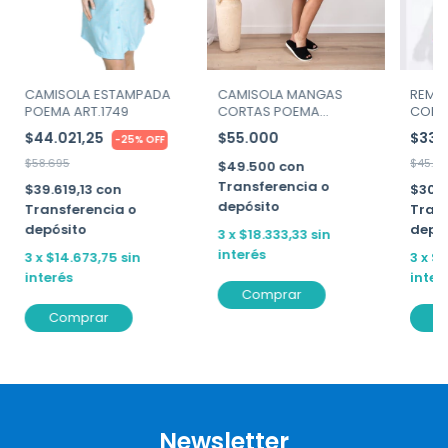
CAMISOLA ESTAMPADA
REME
CAMISOLA MANGAS
POEMA ART.1749
CORT
CORTAS POEMA
ART. 3
ART.1487
$44.021,25
$33.
$55.000
-
25
%
OFF
$58.695
$45.19
$49.500
con
Transferencia o
$39.619,13
con
$30.
depósito
Transferencia o
Trans
depósito
depó
3
x
$18.333,33
sin
interés
3
x
$14.673,75
sin
3
x
$1
interés
inter
Comprar
Comprar
C
Newsletter