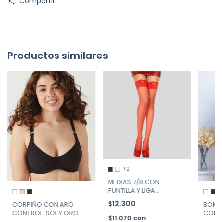
Compartir
Productos similares
+2
MEDIAS 7/8 CON
PUNTILLA Y LIGA
+
SILICONADA "PASIÓN" DE
$12.300
CORPIÑO CON ARO
BOMB
COCOT ART. 86
CONTROL. SOL Y ORO -
CON C
$11.070
con
ART. 46133
ART. 