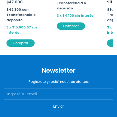
$47.000
$11.
Transferencia o
depósito
$42.300
con
$9.9
Transferencia o
Trans
3
x
$4.100
sin interés
depósito
depó
Comprar
3
x
$15.666,67
sin
3
x
$3
interés
inter
Comprar
C
Newsletter
Registrate y recibí nuestras ofertas.