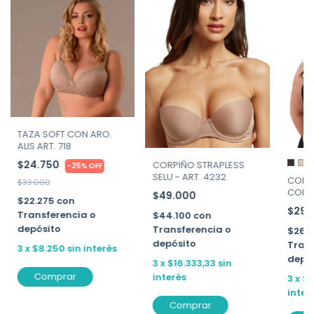
TAZA SOFT CON ARO.
ALIS ART. 718
$24.750
CORPIÑO STRAPLESS
-
25
%
OFF
SELU - ART. 4232
CORP
$33.000
CON A
$49.000
$22.275
con
598
$29.
Transferencia o
$44.100
con
depósito
Transferencia o
$26.
depósito
Trans
3
x
$8.250
sin interés
depó
3
x
$16.333,33
sin
Comprar
interés
3
x
$9
inter
Comprar