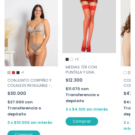
+2
MEDIAS 7/8 CON
PUNTILLA Y LIGA
+1
SILICONADA "PASIÓN" DE
$12.300
CONJUNTO CORPIÑO Y
CORP
COCOT ART. 86
COLALESS REGULABLE -
CONTR
$11.070
con
ALIS - ART. 583
ART. 
$30.000
$47.
Transferencia o
depósito
$27.000
con
$42.
Transferencia o
Trans
3
x
$4.100
sin interés
depósito
depó
Comprar
3
x
$10.000
sin interés
3
x
$1
inter
Comprar