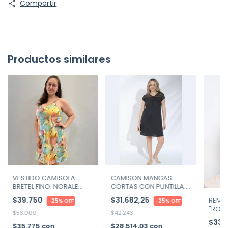
Compartir
Productos similares
VESTIDO CAMISOLA
CAMISON MANGAS
BRETEL FINO. NORALE
CORTAS CON PUNTILLA.
ART. 7572
WASSARETTE ART.
$39.750
$31.682,25
REME
-
25
%
OFF
-
25
%
OFF
31101/2
"ROM
$53.000
$42.243
WASSA
$33.
$35.775
con
$28.514,03
con