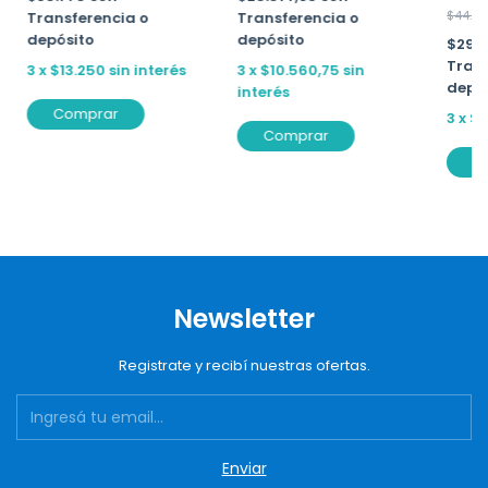
$44.10
Transferencia o
Transferencia o
depósito
depósito
$29.
Trans
3
x
$13.250
sin interés
3
x
$10.560,75
sin
depó
interés
Comprar
3
x
$1
Comprar
C
Newsletter
Registrate y recibí nuestras ofertas.