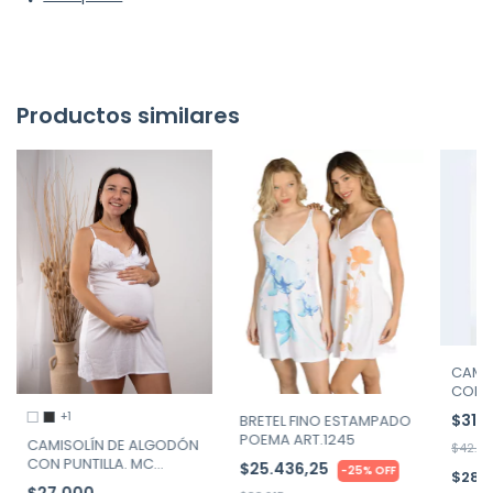
Productos similares
CAMI
CORTA
WASSA
+1
$31.
BRETEL FINO ESTAMPADO
31101/
POEMA ART.1245
CAMISOLÍN DE ALGODÓN
$42.24
CON PUNTILLA. MC
$25.436,25
-
25
%
OFF
$28.5
CARTNEY ART. 1190