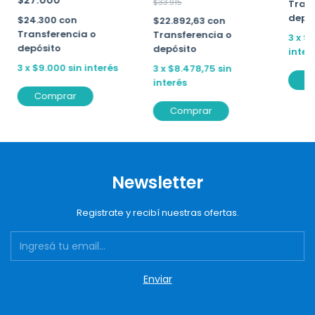
$27.000
$33.915
Trans
depó
$24.300
con
$22.892,63
con
Transferencia o
Transferencia o
3
x
$1
depósito
depósito
inter
3
x
$9.000
sin interés
3
x
$8.478,75
sin
C
interés
Comprar
Comprar
Newsletter
Registrate y recibí nuestras ofertas.