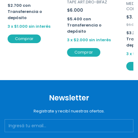
TAPE ART.DRO-BIFAZ
MEDIA
$2.700
con
CON P
$6.000
Transferencia o
MAX-
$3.6
depósito
$5.400
con
Transferencia o
$6.00
3
x
$1.000
sin interés
depósito
$3.2
Trans
3
x
$2.000
sin interés
depó
Comprar
3
x
$1
C
Newsletter
Registrate y recibí nuestras ofertas.