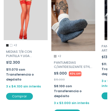
+2
PANTY
ART. 4
MEDIAS 7/8 CON
PUNTILLA Y LIGA
+2
$13.
SILICONADA "PASIÓN" DE
$12.300
PANTUMEDIAS
$11.7
COCOT ART. 86
C/ANTIDESLIZANTE STYLO
Trans
$11.070
con
ART.14105
$9.000
depó
40% OFF
Transferencia o
depósito
$15.000
3
x
$4
inter
$8.100
con
3
x
$4.100
sin interés
Transferencia o
C
depósito
Comprar
3
x
$3.000
sin interés