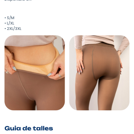
• S/M
• L/XL
• 2XL/3XL