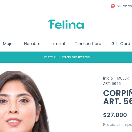
25 años 
Mujer
Hombre
Infantil
Tiempo Libre
Gift Card
Hasta 6 Cuotas sin interés
Inicio
.
MUJER
.
ART. 5625
CORPI
ART. 5
$27.000
Precio sin imp