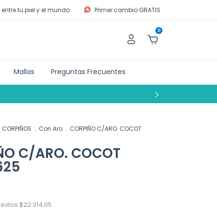
entre tu piel y el mundo
Primer cambio GRATIS
0
Mallas
Preguntas Frecuentes
CORPIÑOS
.
Con Aro
.
CORPIÑO C/ARO. COCOT
ÑO C/ARO. COCOT
625
uestos
$22.314,05