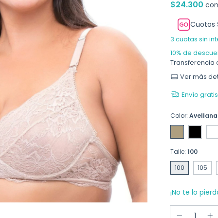
$24.300
co
Cuotas 
3
cuotas sin in
10% de descue
Transferencia 
Ver más det
Envío gratis
Color:
Avellana
Talle:
100
100
105
¡No te lo pierd