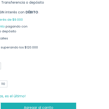
n
Transferencia o depósito
SIN interés con
DÉBITO
terés de
$9.000
nto
pagando con
o depósito
alles
superando los
$120.000
110
as, es el último!