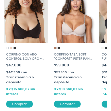
CORPIÑO CON ARO
CORPIÑO TAZA SOFT
CORP
CONTROL. SOL Y ORO -
"CONFORT". PETER PAN
PUNTI
ART. 46133
ART. 805
736
$47.000
$59.000
$44.
$42.300
con
$53.100
con
$39.
Transferencia o
Transferencia o
Trans
depósito
depósito
depó
3
x
$15.666,67
sin
3
x
$19.666,67
sin
3
x
$1
interés
interés
inter
Comprar
Comprar
C