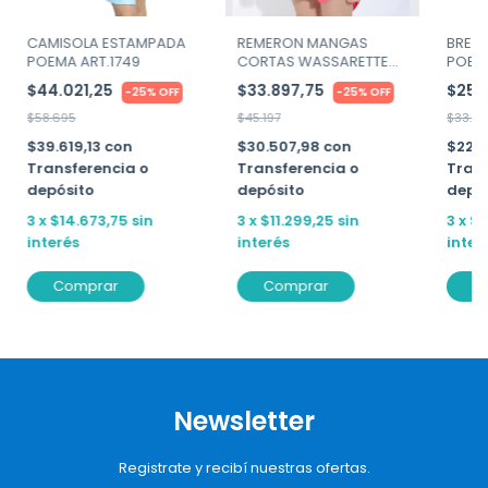
CAMISOLA ESTAMPADA
REMERON MANGAS
BRETE
POEMA ART.1749
CORTAS WASSARETTE
POEMA
ART. 31401
$44.021,25
$33.897,75
$25.
-
25
%
OFF
-
25
%
OFF
$58.695
$45.197
$33.91
$39.619,13
con
$30.507,98
con
$22.
Transferencia o
Transferencia o
Trans
depósito
depósito
depó
3
x
$14.673,75
sin
3
x
$11.299,25
sin
3
x
$8
interés
interés
inter
Comprar
Comprar
C
Newsletter
Registrate y recibí nuestras ofertas.