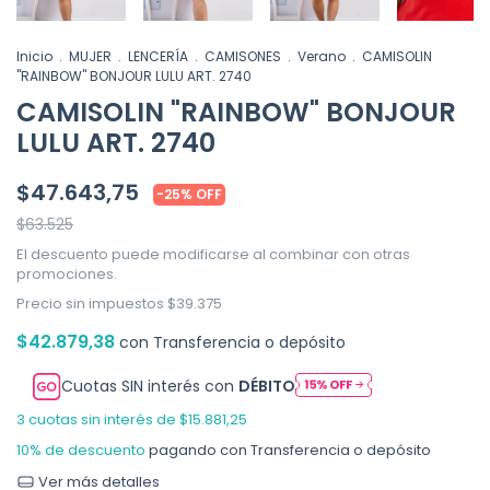
Inicio
.
MUJER
.
LENCERÍA
.
CAMISONES
.
Verano
.
CAMISOLIN
"RAINBOW" BONJOUR LULU ART. 2740
CAMISOLIN "RAINBOW" BONJOUR
LULU ART. 2740
$47.643,75
-
25
%
OFF
$63.525
El descuento puede modificarse al combinar con otras
promociones.
Precio sin impuestos
$39.375
$42.879,38
con
Transferencia o depósito
Cuotas SIN interés con
DÉBITO
3
cuotas sin interés de
$15.881,25
10% de descuento
pagando con Transferencia o depósito
Ver más detalles