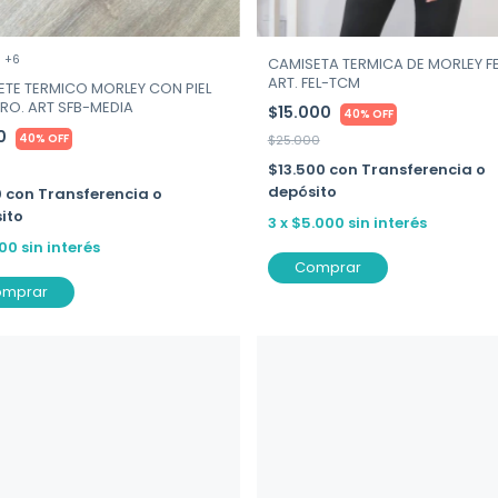
+6
CAMISETA TERMICA DE MORLEY FE
ART. FEL-TCM
TE TERMICO MORLEY CON PIEL
RO. ART SFB-MEDIA
$15.000
40% OFF
00
40% OFF
$25.000
$13.500
con
Transferencia o
depósito
0
con
Transferencia o
ito
3
x
$5.000
sin interés
00
sin interés
Comprar
omprar