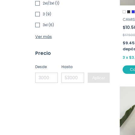
2xl/3xl (1)
3 (9)
CAMISE
3xl (6)
$10.
$17.50
Ver más
$9.4
depós
Precio
3
x
$3
Desde
Hasta
C
Aplicar