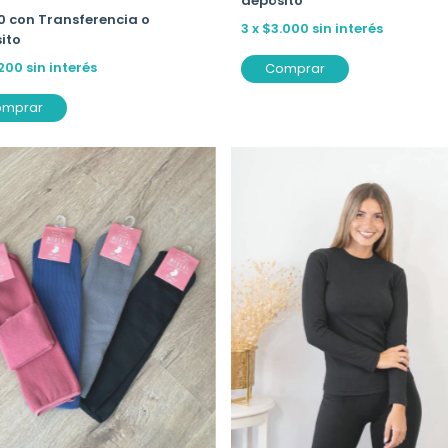
depósito
40
con
Transferencia o
3
x
$3.000
sin interés
ito
.200
sin interés
Comprar
omprar