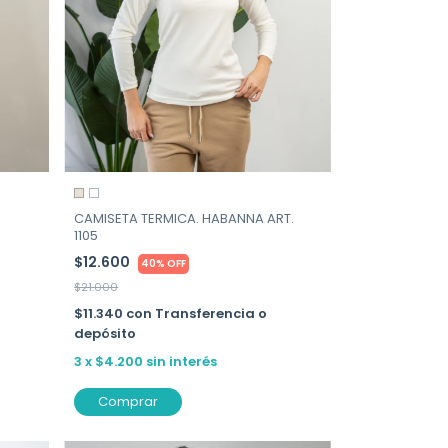
CAMISETA TERMICA. HABANNA ART.
1105
$12.600
40% OFF
$21.000
$11.340
con
Transferencia o
depósito
3
x
$4.200
sin interés
Comprar