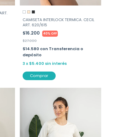
ART.
CAMISETA INTERLOCK TERMICA. CECIL
ART. 620/615
$16.200
40% OFF
$27.000
$14.580
con
Transferencia o
depósito
3
x
$5.400
sin interés
Comprar