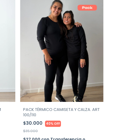
M
PACK TÉRMICO CAMISETA Y CALZA. ART
100/110
$30.000
40% OFF
$35.000
$27.000
con
Transferencia o