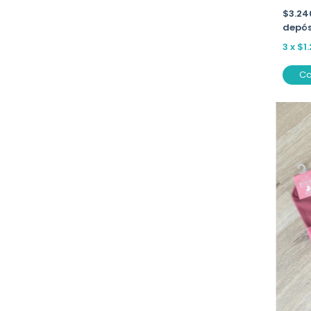
$3.2
depós
3
x
$1
C