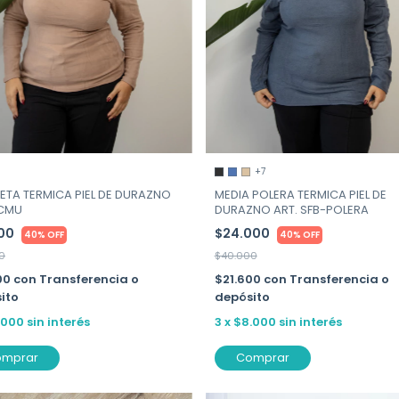
+7
ETA TERMICA PIEL DE DURAZNO
MEDIA POLERA TERMICA PIEL DE
TCMU
DURAZNO ART. SFB-POLERA
000
$24.000
40% OFF
40% OFF
0
$40.000
00
con
Transferencia o
$21.600
con
Transferencia o
ito
depósito
.000
sin interés
3
x
$8.000
sin interés
omprar
Comprar