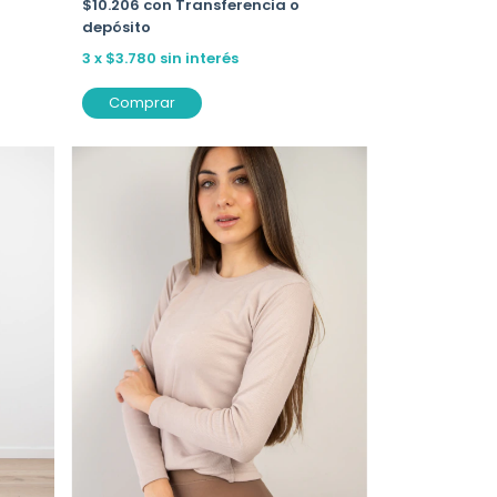
$10.206
con
Transferencia o
depósito
3
x
$3.780
sin interés
Comprar