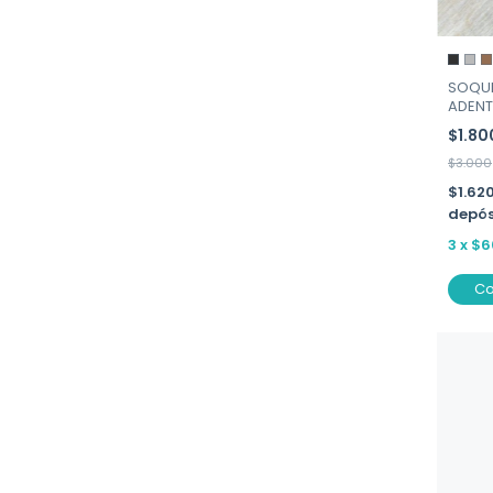
SOQUE
ADENT
$1.8
$3.000
$1.62
depós
3
x
$6
C