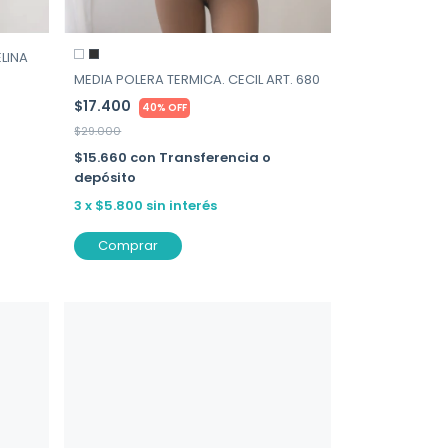
LINA
MEDIA POLERA TERMICA. CECIL ART. 680
$17.400
40% OFF
$29.000
$15.660
con
Transferencia o
depósito
3
x
$5.800
sin interés
Comprar