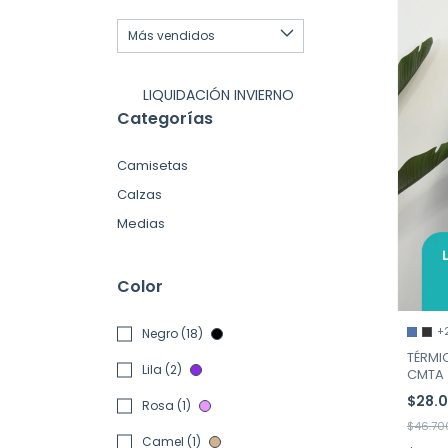
LIQUIDACIÓN INVIERNO
Categorías
Camisetas
Calzas
Medias
Color
+
Negro (18)
TÉRMIC
Lila (2)
CMTA
$28.
Rosa (1)
$46.70
Camel (1)