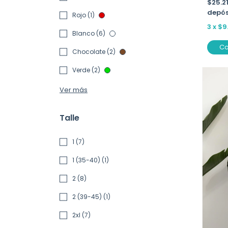
$25.2
depós
Rojo (1)
3
x
$9
Blanco (6)
C
Chocolate (2)
Verde (2)
Ver más
Talle
1 (7)
1 (35-40) (1)
2 (8)
2 (39-45) (1)
2xl (7)