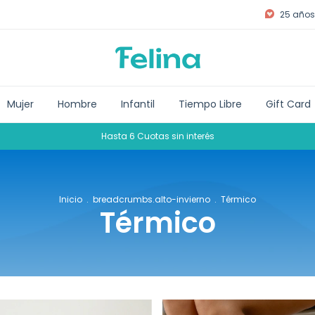
25 años 
Mujer
Hombre
Infantil
Tiempo Libre
Gift Card
Hasta 6 Cuotas sin interés
Inicio
.
breadcrumbs.alto-invierno
.
Térmico
Térmico