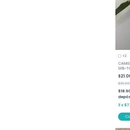
+2
CAMIS
SFB-
$21.
$35.00
$18.9
depós
3
x
$7
C