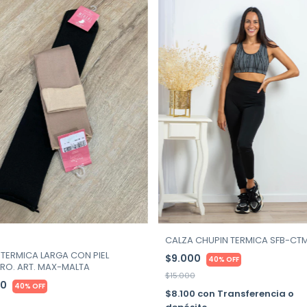
CALZA CHUPIN TERMICA SFB-CT
 TERMICA LARGA CON PIEL
$9.000
40% OFF
RO. ART. MAX-MALTA
$15.000
00
40% OFF
$8.100
con
Transferencia o