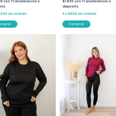
18
con
Transferencia o
$1.620
con
Transferencia o
ito
depósito
.340
sin interés
3
x
$600
sin interés
omprar
Comprar