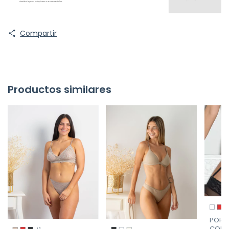
Compartir
Productos similares
PORTA
CON P