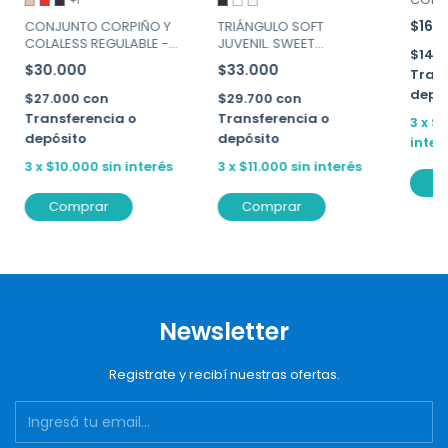
+1
CARTN
$16.
CONJUNTO CORPIÑO Y
TRIÁNGULO SOFT
COLALESS REGULABLE -
JUVENIL. SWEET
$14.
ALIS - ART. 583
VICTORIAN ART. 108-09
$30.000
$33.000
Trans
depó
$27.000
con
$29.700
con
Transferencia o
Transferencia o
3
x
$5
depósito
depósito
inter
3
x
$10.000
sin interés
3
x
$11.000
sin interés
C
Comprar
Comprar
Newsletter
Registrate y recibí nuestras ofertas.