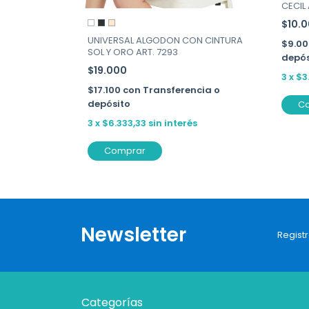
CECIL
$10.
encia o
UNIVERSAL ALGODON CON CINTURA
$9.0
SOL Y ORO ART. 7293
depós
és
$19.000
3
x
$3
$17.100
con
Transferencia o
depósito
C
3
x
$6.333,33
sin interés
Comprar
Newsletter
Registr
Categorías