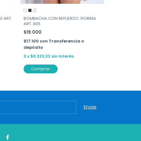
S ART.
BOMBACHA CON REFUERZO. FIORINA
UNIVERSAL PLU
ART. 805
43233
$19.000
$20.000
$17.100
con
Transferencia o
$18.000
con
depósito
depósito
3
x
$6.333,33
sin interés
3
x
$6.666,67
Comprar
Comprar