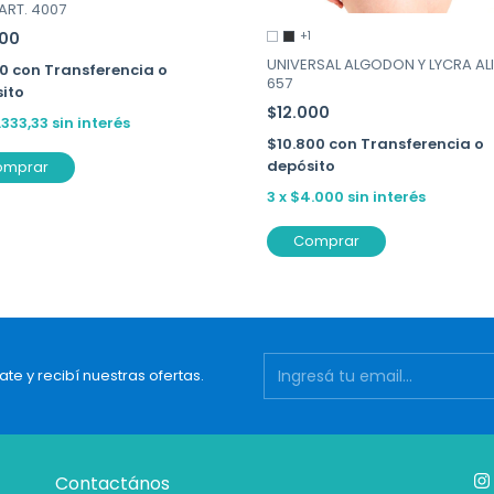
 ART. 4007
+1
000
UNIVERSAL ALGODON Y LYCRA ALI
00
con
Transferencia o
657
ito
$12.000
.333,33
sin interés
$10.800
con
Transferencia o
depósito
omprar
3
x
$4.000
sin interés
Comprar
ate y recibí nuestras ofertas.
Contactános