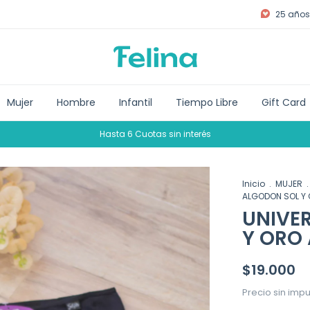
25 años 
Mujer
Hombre
Infantil
Tiempo Libre
Gift Card
Hasta 6 Cuotas sin interés
Inicio
.
MUJER
.
ALGODON SOL Y 
UNIVE
Y ORO 
$19.000
Precio sin imp