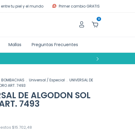
entre tu piel y el mundo
Primer cambio GRATIS
0
Mallas
Preguntas Frecuentes
BOMBACHAS
.
Universal / Especial
.
UNIVERSAL DE
ORO ART. 7493
RSAL DE ALGODON SOL
ART. 7493
uestos
$15.702,48