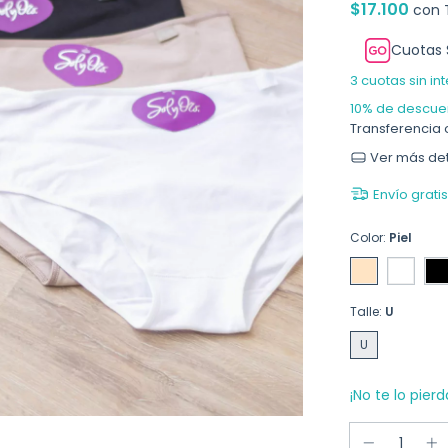
$17.100
con
Cuotas 
3
cuotas sin in
10% de descue
Transferencia 
Ver más det
Envío gratis
Color:
Piel
Talle:
U
U
¡No te lo pierd