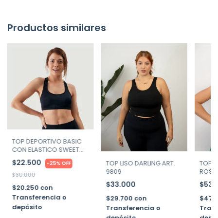
Productos similares
TOP DEPORTIVO BASIC
CON ELASTICO SWEET
LADY - ART. 20104-000
$22.500
TOP LISO DARLING ART.
TOP D
-
25
%
OFF
9809
ROSKI
$30.000
10223
$33.000
$53.
$20.250
con
Transferencia o
$29.700
con
$47.
depósito
Transferencia o
Trans
depósito
depó