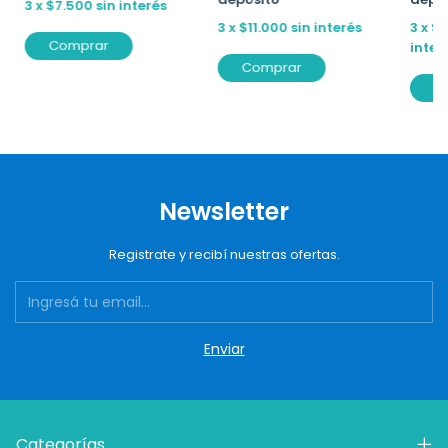
3
x
$7.500
sin interés
3
x
$11.000
sin interés
3
x
$1
Comprar
inter
Comprar
C
Newsletter
Registrate y recibí nuestras ofertas.
Categorías