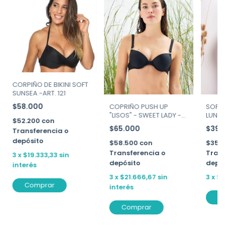
CORPIÑO DE BIKINI SOFT
SUNSEA -ART. 121
$58.000
COPRIÑO PUSH UP
SOFT 
"LISOS" - SWEET LADY -
LUNA 
$52.200
con
ART. 767-24
$65.000
$39.
Transferencia o
depósito
$58.500
con
$35.
Transferencia o
Trans
3
x
$19.333,33
sin
depósito
depó
interés
3
x
$21.666,67
sin
3
x
$1
Comprar
interés
C
Comprar