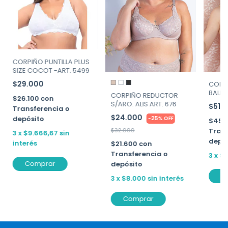
CORPIÑO PUNTILLA PLUS
SIZE COCOT -ART. 5499
$29.000
CORP
BALLE
CORPIÑO REDUCTOR
$26.100
con
FIORI
S/ARO. ALIS ART. 676
$51.
Transferencia o
$24.000
depósito
-
25
%
OFF
$45.
$32.000
Trans
3
x
$9.666,67
sin
depó
interés
$21.600
con
Transferencia o
3
x
$1
Comprar
depósito
C
3
x
$8.000
sin interés
Comprar