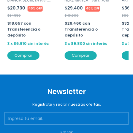
BIANCA SECRETA ART.
NERE MAITEA - ART. 7610
ART. 
25560
$20.730
$29.400
$36.
40% OFF
40% OFF
$34.550
$49.000
$60.0
$18.657
con
$26.460
con
$32.
Transferencia o
Transferencia o
Trans
depósito
depósito
depó
3
x
$6.910
sin interés
3
x
$9.800
sin interés
3
x
$1
Comprar
Comprar
C
Newsletter
Registrate y recibí nuestras ofertas.